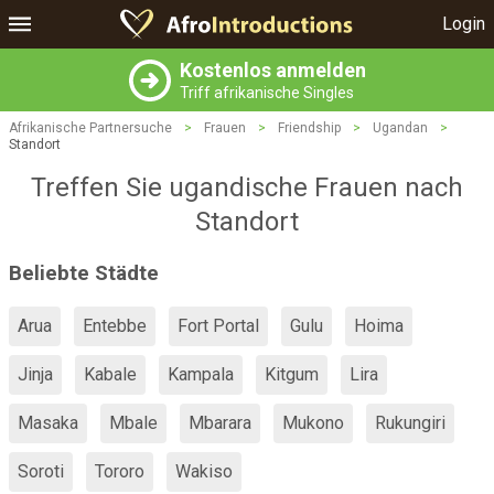
Login
Kostenlos anmelden
Triff afrikanische Singles
Afrikanische Partnersuche
>
Frauen
>
Friendship
>
Ugandan
>
Standort
Treffen Sie ugandische Frauen nach
Standort
Beliebte Städte
Arua
Entebbe
Fort Portal
Gulu
Hoima
Jinja
Kabale
Kampala
Kitgum
Lira
Masaka
Mbale
Mbarara
Mukono
Rukungiri
Soroti
Tororo
Wakiso