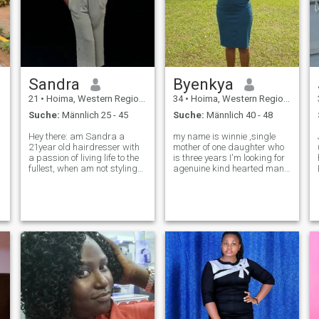
Sandra
Byenkya
21
•
Hoima, Western Region, Uganda
34
•
Hoima, Western Region, Uganda
Suche:
Männlich 25 - 45
Suche:
Männlich 40 - 48
Hey there: am Sandra a
my name is winnie ,single
21year old hairdresser with
mother of one daughter who
a passion of living life to the
is three years I'm looking for
fullest, when am not styling
agenuine kind hearted man
hair you can find me dancing
for serious relationship
to my favorite tunes,
leading to marriage, when
volunteering or cozying up
I'm not working, I like
with a good movie. family is
cooking, watching movies,
n
everything to me and am
reading if,you are,their
looking
looking f