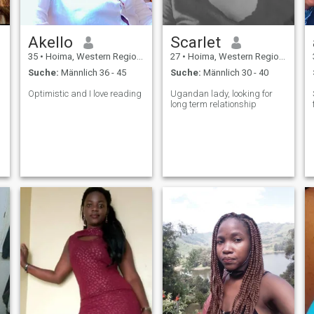
Akello
Scarlet
35
•
Hoima, Western Region, Uganda
27
•
Hoima, Western Region, Uganda
Suche:
Männlich 36 - 45
Suche:
Männlich 30 - 40
Optimistic and I love reading
Ugandan lady, looking for
long term relationship