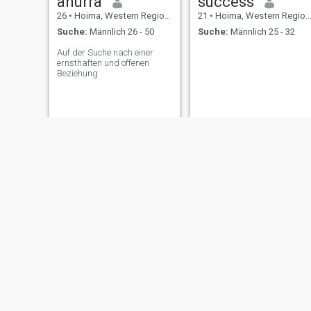
ahurra
success
26
•
Hoima, Western Region, Uganda
21
•
Hoima, Western Region, Uganda
Suche:
Männlich 26 - 50
Suche:
Männlich 25 - 32
Auf der Suche nach einer
ernsthaften und offenen
Beziehung
ritah
Maggie
21
•
Hoima, Western Region, Uganda
36
•
Hoima, Western Region, Uganda