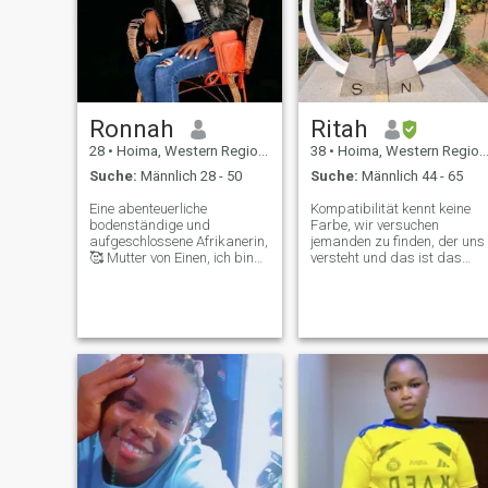
Ronnah
Ritah
28
•
Hoima, Western Region, Uganda
38
•
Hoima, Western Region, Uganda
Suche:
Männlich 28 - 50
Suche:
Männlich 44 - 65
Eine abenteuerliche
Kompatibilität kennt keine
bodenständige und
Farbe, wir versuchen
aufgeschlossene Afrikanerin,
jemanden zu finden, der uns
🥰 Mutter von Einen, ich bin
versteht und das ist das
schon gesegnet 🙏Ich liebe
Wichtigste in einer
Tanzen, Happening und
Beziehung. Wahre Liebe zu
hausgemachte Speisen,
finden, ist wie eine Nadel im
manchmal drinnen zu
Heuhaufen zu finden.
bleiben und faul mit meinem
Manchmal ignorieren wir de
Mann zu sein, gibt mi
Diamanten direkt in unseren
Frieden 🥰🥰 Ich liebe
Augen, nur weil er nicht
Aufmerksamkeit und
glitzernd ist und ich könnte
schätze Kommunikation so
dieser Diamant sein. Suchen
sehr, ich bin von Natur aus
Sie nach dem fehlenden
unterwürfig, weil ich so als
Puzzleteil? Dann bin ich nur
Afrikanerin aufgewachsen
einen Text entfernt und ein
bin 😍😊Liebe und
"für immer danach" beginnt.
Seelenfrieden machen mi
Wenn Sie hier sind, um die