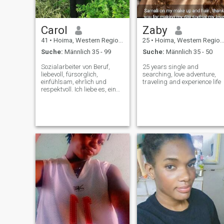
Carol
Zaby
41
•
Hoima, Western Region, Uganda
25
•
Hoima, Western Region, Uganda
Suche:
Männlich 35 - 99
Suche:
Männlich 35 - 50
Sozialarbeiter von Beruf,
25 years single and
liebevoll, fürsorglich,
searching, love adventure,
einfühlsam, ehrlich und
traveling and experience life
respektvoll. Ich liebe es, ein
einfaches Leben zu führen.
Eine Naturliebhaberin,
speziell für Gemüse und
Obst. Das Leben auf dem
Land ist perfekt für mich.