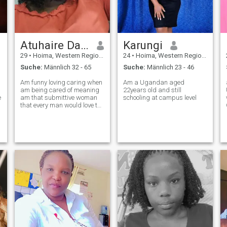
u
Atuhaire Daphine Brenda
Karungi
29
•
Hoima, Western Region, Uganda
24
•
Hoima, Western Region, Uganda
Suche:
Männlich 32 - 65
Suche:
Männlich 23 - 46
n
h
Am funny loving caring when
Am a Ugandan aged
am being cared of meaning
22years old and still
e
am that submittive woman
schooling at campus level
that every man would love to
have. Trust, Forgiveness, love
are the major ket in every
relationship that I stand on.