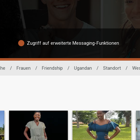
Zugriff auf erweiterte Messaging-Funktionen
che
/
Frauen
/
Friendship
/
Ugandan
/
Standort
/
Wes