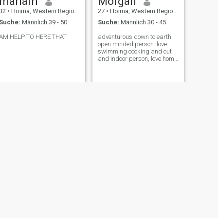
mariam
Morgan
32
•
Hoima, Western Region, Uganda
27
•
Hoima, Western Region, Uganda
Suche:
Männlich 39 - 50
Suche:
Männlich 30 - 45
AM HELP TO HERE THAT
adventurous down to earth
open minded person ilove
swimming cooking and out
and indoor person, love home
made food
WEITER
Mugisa
37
•
Hoima, Western Region, Uganda