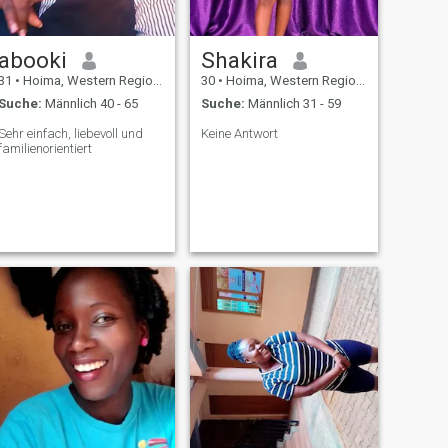
abooki
Shakira
31
•
Hoima, Western Region, Uganda
30
•
Hoima, Western Region, Uganda
Suche:
Männlich 40 - 65
Suche:
Männlich 31 - 59
Sehr einfach, liebevoll und
Keine Antwort
familienorientiert