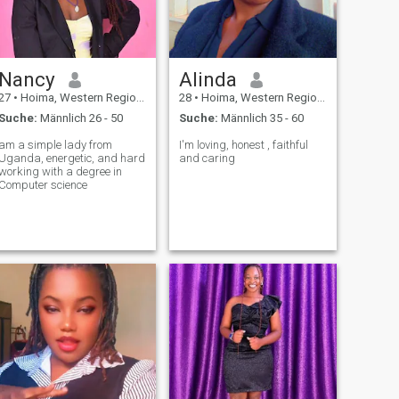
bin gebildet, bescheiden bin
ich auch auf interessiert in
fürsorgliche
Seelenverwandte Gespräche
ist der Schlüssel ️ zu schönen
Nancy
Alinda
Beziehung Video-Anruf ist ein
Muss bin nicht in Eile der Ehe
27
•
Hoima, Western Region, Uganda
28
•
Hoima, Western Region, Uganda
Ich muss nur wissen,
Suche:
Männlich 26 - 50
Suche:
Männlich 35 - 60
am a simple lady from
I'm loving, honest , faithful
Uganda, energetic, and hard
and caring
working with a degree in
Computer science