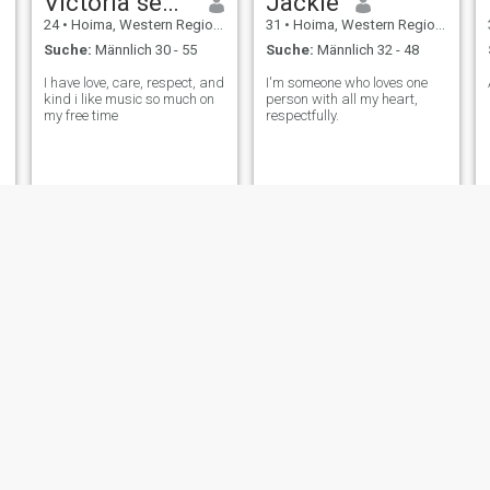
Victoria segobe
Jackie
24
•
Hoima, Western Region, Uganda
31
•
Hoima, Western Region, Uganda
Suche:
Männlich 30 - 55
Suche:
Männlich 32 - 48
I have love, care, respect, and
I'm someone who loves one
kind i like music so much on
person with all my heart,
my free time
respectfully.
Agondez
Hellen
32
•
Hoima, Western Region, Uganda
45
•
Hoima, Western Region, Uganda