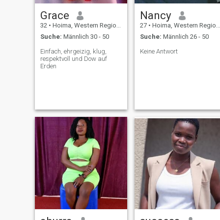
Grace
Nancy
32
•
Hoima, Western Region, Uganda
27
•
Hoima, Western Region, Uganda
Suche:
Männlich 30 - 50
Suche:
Männlich 26 - 50
Einfach, ehrgeizig, klug,
Keine Antwort
respektvoll und Dow auf
Erden