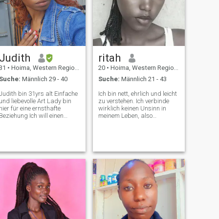
Judith
ritah
31
•
Hoima, Western Region, Uganda
20
•
Hoima, Western Region, Uganda
Suche:
Männlich 29 - 40
Suche:
Männlich 21 - 43
Judith bin 31yrs alt Einfache
Ich bin nett, ehrlich und leicht
und liebevolle Art Lady bin
zu verstehen. Ich verbinde
hier für eine ernsthafte
wirklich keinen Unsinn in
Beziehung Ich will einen
meinem Leben, also
Mann, der mich lieben wird
schreiben mir nur ernsthafte
keine Spiele Ich liebe
Leute den Rest per SMS und
Einkaufen ist mein Hobby,
finde deine Art von Kategorie.
Sparen, lange Fahrt, Spaß
Es tut mir leid, wenn ich
an Musik, Fotos machen Ich
schlecht gesprochen habe,
liebe Reisen Ich bin eine
aber viele Leute hier wissen
aufgeschlossene Dame,
nicht, was sie wirklich wollen.
freundlich, ehrlich, lasst uns
Ich bin ein bisschen
plaudern und uns treffen 😊
prinzipientreu, trotz meines
Ich bin hauptsächlich wegen
Alters. Ich bin nicht hier, weil
weißem Zucker hier. Royal
ich so verzweifelt bin, aber
und haben Sinn für Humor
ich will nur meine wahre
Ich möchte meinen Mr perfekt
Liebe finden.
auf dieser Website zu finden