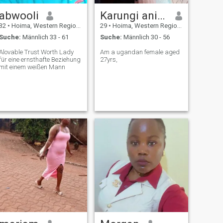
abwooli
Karungi anisha
32
•
Hoima, Western Region, Uganda
29
•
Hoima, Western Region, Uganda
Suche:
Männlich 33 - 61
Suche:
Männlich 30 - 56
Alovable Trust Worth Lady
Am a ugandan female aged
für eine ernsthafte Beziehung
27yrs,
mit einem weißen Mann