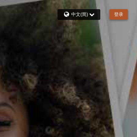
中文(简)
登录