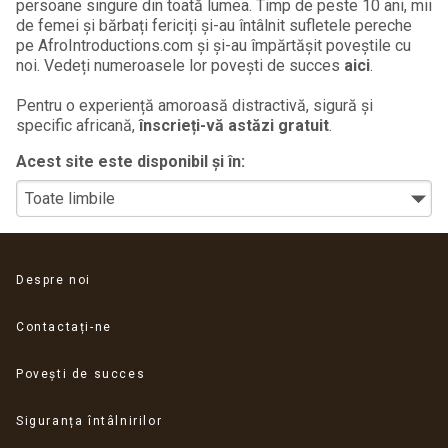
persoane singure din toată lumea. Timp de peste 10 ani, mii
de femei și bărbați fericiți și-au întâlnit sufletele pereche
pe AfroIntroductions.com și și-au împărtășit poveștile cu
noi. Vedeți numeroasele lor povești de succes
aici
.
Pentru o experiență amoroasă distractivă, sigură și
specific africană,
înscrieți-vă astăzi gratuit
.
Acest site este disponibil și în:
Despre noi
Contactați-ne
Povești de succes
Siguranța întâlnirilor