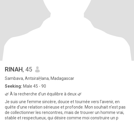
RINAH
, 45
Sambava, AntsiraḤana, Madagascar
Seeking:
Male 45 - 90
🌿 À la recherche d’un équilibre à deux 🌿
Je suis une femme sincère, douce et tournée vers l’avenir, en
quête d’une relation sérieuse et profonde. Mon souhait n’est pas
de collectionner les rencontres, mais de trouver un homme vrai,
stable et respectueux, qui désire comme moi construire un p