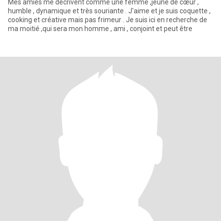
Mes amies me décrivent comme une femme ,jeune de cœur ,
humble , dynamique et très souriante . J'aime et je suis coquette ,
cooking et créative mais pas frimeur . Je suis ici en recherche de
ma moitié ,qui sera mon homme , ami , conjoint et peut être