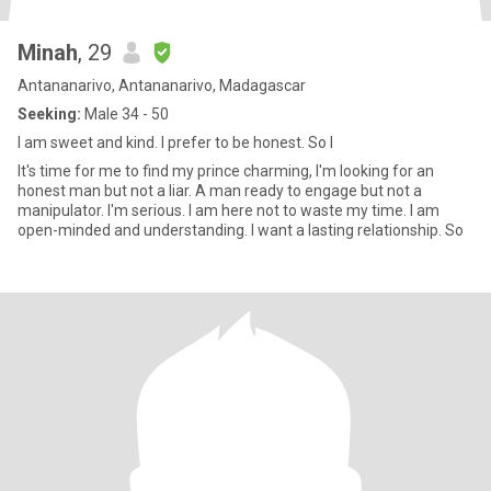
Minah
, 29
Antananarivo, Antananarivo, Madagascar
Seeking:
Male 34 - 50
I am sweet and kind. I prefer to be honest. So I
It's time for me to find my prince charming, I'm looking for an
honest man but not a liar. A man ready to engage but not a
manipulator. I'm serious. I am here not to waste my time. I am
open-minded and understanding. I want a lasting relationship. So