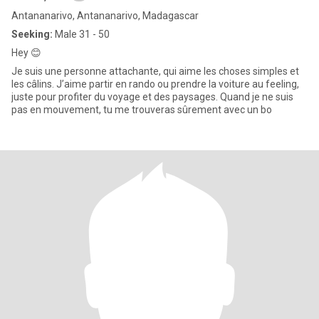
Antananarivo, Antananarivo, Madagascar
Seeking:
Male 31 - 50
Hey 😊
Je suis une personne attachante, qui aime les choses simples et
les câlins. J’aime partir en rando ou prendre la voiture au feeling,
juste pour profiter du voyage et des paysages. Quand je ne suis
pas en mouvement, tu me trouveras sûrement avec un bo