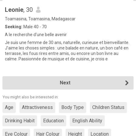
Leonie
, 30
Toamasina, Toamasina, Madagascar
Seeking:
Male 40 - 70
A le recherche d'une belle avenir
Je suis une femme de 30 ans, naturelle, curieuse et bienveillante.
J’aime les choses simples : une balade en nature, un bon café en
terrasse, les fous rires entre amis, ou encore un bon livre au
calme. Passionnée de musique et de cuisine, je crois e
Next
You might also be interested in:
Age
Attractiveness
Body Type
Children Status
Drinking Habit
Education
English Ability
Eye Colour
Hair Colour
Height
Location