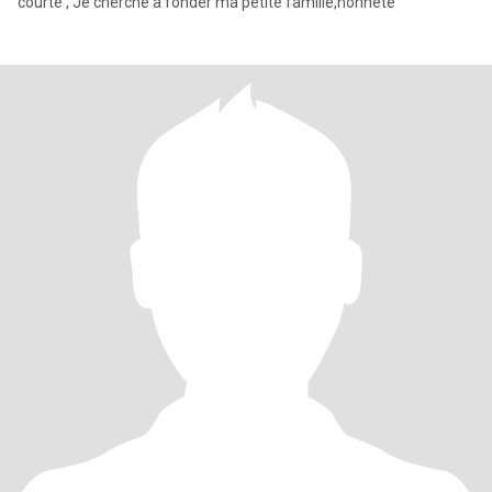
courte , Je cherche à fonder ma petite famille,honnete