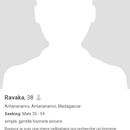
Ravaka
, 38
Antananarivo, Antananarivo, Madagascar
Seeking:
Male 35 - 59
simple, gentille honnete sincere
Bonjour je suis une mere celibataire qui recherche un homme