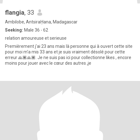
flangia
, 33
Ambilobe, AntsiraḤana, Madagascar
Seeking:
Male 36 - 62
relation amoureuse et serieuse
Premièrement j'ai 23 ans mais là personne qui à ouvert cette site
pour moi m'a mis 33 ans et je suis vraiment désolé pour cette
erreur 🙏🏾🙏🏾. Je ne suis pas ici pour collectionne likes , encore
moins pour jouer avec le cœur des autres ,je