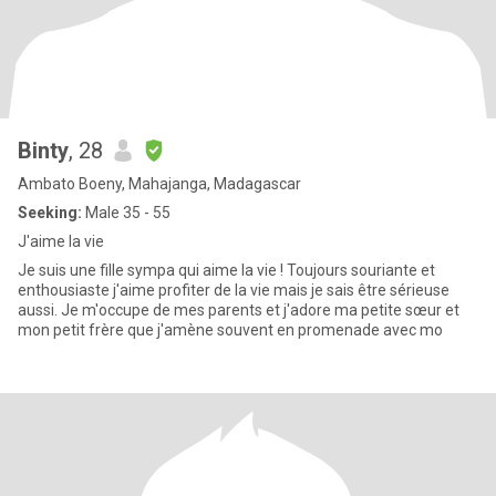
Binty
, 28
Ambato Boeny, Mahajanga, Madagascar
Seeking:
Male 35 - 55
J'aime la vie
Je suis une fille sympa qui aime la vie ! Toujours souriante et
enthousiaste j'aime profiter de la vie mais je sais être sérieuse
aussi. Je m'occupe de mes parents et j'adore ma petite sœur et
mon petit frère que j'amène souvent en promenade avec mo