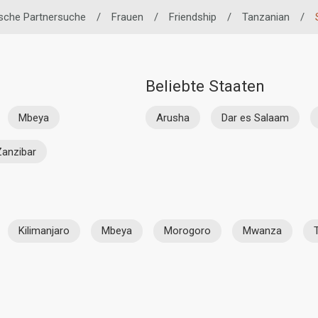
ische Partnersuche
/
Frauen
/
Friendship
/
Tanzanian
/
Beliebte Staaten
Mbeya
Arusha
Dar es Salaam
Zanzibar
Kilimanjaro
Mbeya
Morogoro
Mwanza