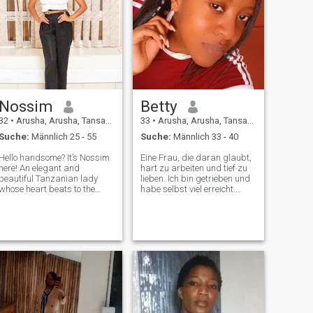
Nossim
Betty
32
•
Arusha, Arusha, Tansania
33
•
Arusha, Arusha, Tansania
Suche:
Männlich 25 - 55
Suche:
Männlich 33 - 40
Hello handsome? It’s Nossim
Eine Frau, die daran glaubt,
here! An elegant and
hart zu arbeiten und tief zu
beautiful Tanzanian lady
lieben. Ich bin getrieben und
whose heart beats to the
habe selbst viel erreicht.
rhythm of Bongo Flava and
Aber was ich wirklich suche,
whose soul carries the
ist jemand, der meine
wisdom of generations.
Energie anpasst und mit mir
Raised in a home where love
wächst. In meiner Freizeit
was served with every plate
werde ich entweder *neue
of pilau and laughter e
Hobbys erkunden*, mich mit
Freunden treffen oder einfach
nur zu Hause entspannen.
Ich bin ein großer glaube
daran, die kleinen Momente
zu genießen – ob es sich um