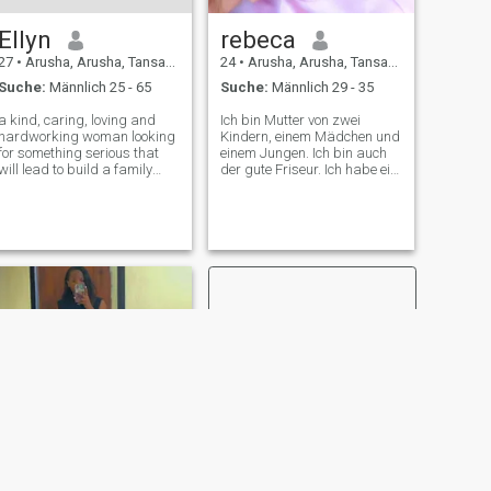
Ellyn
rebeca
27
•
Arusha, Arusha, Tansania
24
•
Arusha, Arusha, Tansania
Suche:
Männlich 25 - 65
Suche:
Männlich 29 - 35
a kind, caring, loving and
Ich bin Mutter von zwei
hardworking woman looking
Kindern, einem Mädchen und
for something serious that
einem Jungen. Ich bin auch
will lead to build a family
der gute Friseur. Ich habe ein
together
Zertifikat für
Hotelmanagement.
WEITER