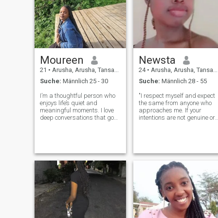
Moureen
Newsta
21
•
Arusha, Arusha, Tansania
24
•
Arusha, Arusha, Tansania
Suche:
Männlich 25 - 30
Suche:
Männlich 28 - 55
I’m a thoughtful person who
"I respect myself and expect
enjoys life’s quiet and
the same from anyone who
meaningful moments. I love
approaches me. If your
deep conversations that go
intentions are not genuine or
beyond the surface, getting
respectful, kindly stay
lost in good music, or
away."Well, I’m someone who
relaxing with a nice movie
really values honesty, loyalty,
and good food. I have a
and peace. I’m ambitious
curious heart and a calm
and I love growing — whethe
spirit. I enjoy d
it’s