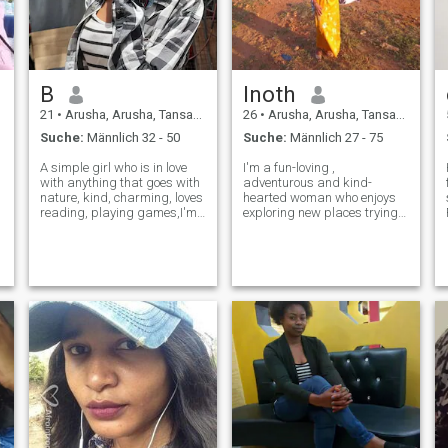
B
Inoth
21
•
Arusha, Arusha, Tansania
26
•
Arusha, Arusha, Tansania
Suche:
Männlich 32 - 50
Suche:
Männlich 27 - 75
A simple girl who is in love
I'm a fun-loving ,
with anything that goes with
adventurous and kind-
nature, kind, charming, loves
hearted woman who enjoys
reading, playing games,I'm
exploring new places trying
open minded, i usually use
new food,and making
my free time trying new
meaningful
things, learning languages
connection.whether it's a cozy
and spend quality times with
night in with a good movie or
my family and dear ones
spontaneous weekend
getaway,I love making the
most of every momen