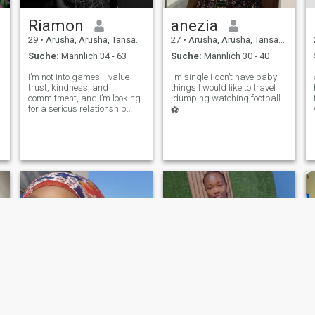
Riamon
anezia
29
•
Arusha, Arusha, Tansania
27
•
Arusha, Arusha, Tansania
Suche:
Männlich 34 - 63
Suche:
Männlich 30 - 40
I’m not into games. I value
I’m single I don’t have baby
trust, kindness, and
things I would like to travel
commitment, and I’m looking
,dumping watching football
for a serious relationship
⚽️
with the right person. I enjoy
🏟️,cooking,traveling,climbing
a peaceful life, good
conversations, and mutual
mountains 🏔️.. I would like to
respect. Here to meet
stay with a family I want a
someone intentional and
man with love who is a
emotionally mature.
serious one who is serious for
relationships if
m