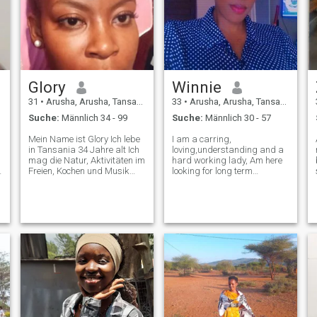
Glory
Winnie
31
•
Arusha, Arusha, Tansania
33
•
Arusha, Arusha, Tansania
Suche:
Männlich 34 - 99
Suche:
Männlich 30 - 57
Mein Name ist Glory Ich lebe
I am a carring,
in Tansania 34 Jahre alt Ich
loving,understanding and a
mag die Natur, Aktivitäten im
hard working lady, Am here
Freien, Kochen und Musik
looking for long term
hören. Ich bin
relationship which would be
aufgeschlossen, um zu
lead to marriage one day. I’m
lernen, neue Kulturen zu
sorry i will not intertain to sex
erleben, ich suche nach
chat or sending my nude
r
emotionaler Reife,
pictures. I’m not here for
Freundlichkeit, Respekt und
funny only fo
Ehrlichkeit. Echte Verbindung
ist wichtiger als Perfektion.