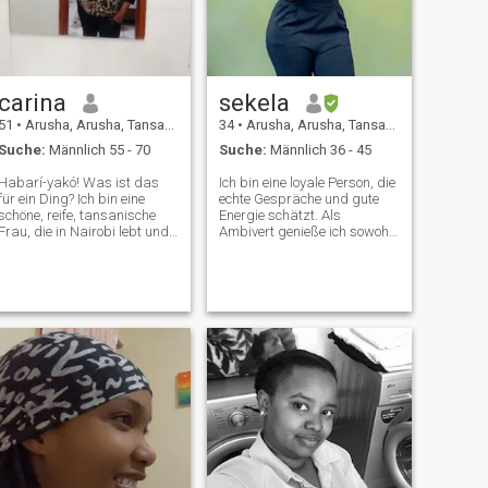
carina
sekela
51
•
Arusha, Arusha, Tansania
34
•
Arusha, Arusha, Tansania
Suche:
Männlich 55 - 70
Suche:
Männlich 36 - 45
Habarí-yakó! Was ist das
Ich bin eine loyale Person, die
für ein Ding? Ich bin eine
echte Gespräche und gute
schöne, reife, tansanische
Energie schätzt. Als
Frau, die in Nairobi lebt und
Ambivert genieße ich sowohl
das Leben mit Anmut,
Abenteuer im Freien als auch
Weisheit und einer tiefen
gemütliche Nächte im Haus.
Wertschätzung für sinnvolle
Ich liebe es zu reisen, neue
Verbindungen genießt. Meine
Dinge zu lernen, neue
Reise hat mich zu jemandem
Erfahrungen zu machen und
geformt, der Ehrlichkeit,
gelegentlich in der Küche
Freundlichkeit und
kreativ zu werden.
emotionale Reife schätzt. Ich
trage mich mit Zuversicht,
aber mein Herz bleibt warm,
pflegend und offen für Liebe.
Das Leben in Kenia und die
tiefe Verbindung zu meinen
Wurzeln in Tansania haben
mir das Beste aus beiden