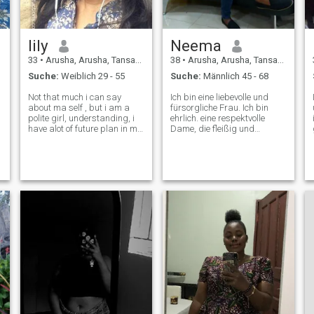
lily
Neema
33
•
Arusha, Arusha, Tansania
38
•
Arusha, Arusha, Tansania
Suche:
Weiblich 29 - 55
Suche:
Männlich 45 - 68
Not that much i can say
Ich bin eine liebevolle und
about ma self , but i am a
fürsorgliche Frau. Ich bin
s
polite girl, understanding, i
ehrlich. eine respektvolle
have alot of future plan in ma
Dame, die fleißig und
life i can easily say that.and i
fürsorglich ist Ich liebe sie
am a lovely girl i want a
von ganzem Herzen und
white man only but no one to
schätze die Liebe zu jeder
trust in here alot of fakes
Zeit Ich koche gerne. Reisen,
people i'm so tir
Abenteuer und neue Freunde
finden. Ich bringe Freude und
h
Glück. Ich möchte wirklich,
dass jemand versteht und
offene Magd