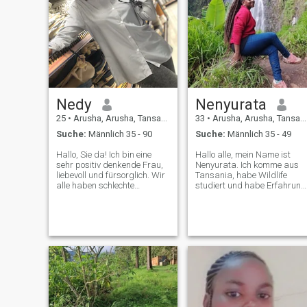
Nedy
Nenyurata
25
•
Arusha, Arusha, Tansania
33
•
Arusha, Arusha, Tansania
Suche:
Männlich 35 - 90
Suche:
Männlich 35 - 49
Hallo, Sie da! Ich bin eine
Hallo alle, mein Name ist
sehr positiv denkende Frau,
Nenyurata. Ich komme aus
liebevoll und fürsorglich. Wir
Tansania, habe Wildlife
alle haben schlechte
studiert und habe Erfahrung
Erfahrungen im Leben, aber
als Tourberater. Ich rauche
das sollte nicht das Gute in
nicht und trinke keinen
dir ruinieren, das freundliche
Alkohol (Bier). Ich lese gerne,
Herz in dir. Du bist jemand,
Wandern, Camping, gehe
auf dessen Schulter man
auf Safari, Reise, gehen und
sich stützen kann! Lass die
Sport treiben, kochen, Filme
Leute, die du triffst, lächeln.
ansehen, Musik hören, Zeit
Ich liebe coole Musik! Musik
mit meiner Familie und
Freunden verbringen.
ist Therapie❤️ Nur positive
Vibrationen 🥰😊