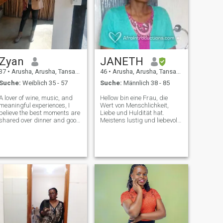
ein Date im Café, eine
spontane Reise oder einen
Abend mit gutem Essen und
Musik handelt. Ich liebe tiefe,
bedeutungsvolle Gespräche,
aber ich lache auch gern und
bin spontan. Im Leben dreht
sich alles um Gleichgewicht,
Zyan
JANETH
und ich suche jemanden, der
mithalten und noch mehr
37
•
Arusha, Arusha, Tansania
46
•
Arusha, Arusha, Tansania
Freude daran machen kann.
Suche:
Weiblich 35 - 57
Suche:
Männlich 38 - 85
A lover of wine, music, and
Hellow bin eine Frau, die
meaningful experiences, I
Wert von Menschlichkeit,
believe the best moments are
Liebe und Huldität hat.
shared over dinner and good
Meistens lustig und liebevoll
conversation. Traveling feeds
geliebt und geschätzt zu
my curiosity, while movies
werden. Ich liebe Familie,
and music feed my soul. I’m
Filme ansehen und
looking for someone who
spazieren gehen. Ich Suche
enjoys exploring the world —
nach ehrlichem Mann Gott
a
Angst, die Frauen und alle
respektiert.