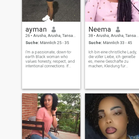
ayman
Neema
26
•
Arusha, Arusha, Tansania
38
•
Arusha, Arusha, Tansania
Suche:
Männlich 25 - 35
Suche:
Männlich 33 - 45
I’m a passionate, down-to-
Ich bin eine christliche Lady,
earth Black woman who
die voller Liebe, ich genieße
values honesty, respect, and
es, meine Geschäfte zu
intentional connections. If
machen, Kleidung für
you’re not into Black women,
Männer und Frauen, liebe
please skip my profile — I’m
Kochen, Singen, Gehen als
not here to convince anyone.
Bewegung, Familienzeit zu
Time is precious, and if you
haben. Ich bin sehr einfache
waste mine, I won’t hesitate
Dame, ich kann mit
verschiedenen Umgebungen
umgehen. Ich liebe es,
gesund zu essen.