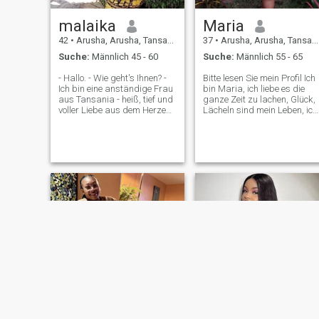
malaika
Maria
42
•
Arusha, Arusha, Tansania
37
•
Arusha, Arusha, Tansania
Suche:
Männlich 45 - 60
Suche:
Männlich 55 - 65
- Hallo. - Wie geht's Ihnen? -
Bitte lesen Sie mein Profil Ich
Ich bin eine anständige Frau
bin Maria, ich liebe es die
aus Tansania - heiß, tief und
ganze Zeit zu lachen, Glück,
voller Liebe aus dem Herzen,
Lächeln sind mein Leben, ich
der gottesfürchtigen. Ich
habe Traurigkeit nie einen
glaube an echte
Platz in meinem Leben
Verbindungen, ehrliche
gegeben, ich bin hier, ich will
Kommunikation und an
einen Mann, der mich liebt,
etwas Echtes mit jemandem,
sich um mich kümmert und
der die gleichen Werte hat.
glücklich und freudig ist.
Ich habe nach Belieben eine
Jedes Mal, wenn der keinen
Schwäche und genieße die
Raum für Traurigkeit gibt
einfachen Freuden des
und ich verspreche, einen
Lebens: Kochen, die Natur
Mann zu lieben, zu
bewundern, gute Musik
respektieren und gehorchen,
hören und sinnvolle
mich zu lieben, mich zu
Gespräche führen. Ich habe
lieben, mich zu kümmern, u
eine familiäre Richtung, ich
mir zu jeder Zeit Glück und
habe Respekt und bin von
Vergnügen zu geben, werde
strengen Werten geleitet. Ob
ich ihm die Liebe geben, die
es nun ein Spaziergang am
er mir gibt, ich werde in allen
Strand ist, ein ruhiges
Situationen bei ihm sein, ein
Abendessen zu Hause oder
Mann, der nicht egoistisch