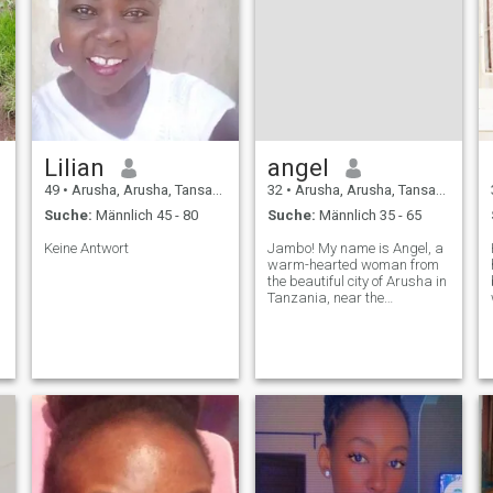
Lilian
angel
49
•
Arusha, Arusha, Tansania
32
•
Arusha, Arusha, Tansania
Suche:
Männlich 45 - 80
Suche:
Männlich 35 - 65
Keine Antwort
Jambo! My name is Angel, a
warm-hearted woman from
the beautiful city of Arusha in
Tanzania, near the
breathtaking Mount
Kilimanjaro. I enjoy the
simple joys of life—watching
sunsets, listening to good
music, sharing laughter, and
spending time with