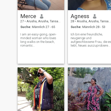
Merce
Agness
27
•
Arusha, Arusha, Tansania
28
•
Arusha, Arusha, Tansania
Suche:
Männlich 27 - 65
Suche:
Männlich 28 - 53
I am an easy-going, open-
Ich bin eine freundliche,
minded woman who loves
neugierige und
long walks on the beach,
aufgeschlossene Frau, die e
romantic
liebt, Neues auszuprobieren,
dinners,adventures,road
neue Kulturen
trips and watching sunsets,i
kennenzulernen und die
like to learn new things and
einfachen Freuden des
I'm ready to learn. I am
Lebens zu genießen Ich
caring, and love kids. I have
glaube an Kommunikation,
a good sense of humor and I
Wachstum und Lachen. Ich
gen
suche einen Partner, der mic
unterstützt, ehrlich ist und
bereit ist, gemeinsam etwas
Echtes zu schaffen.