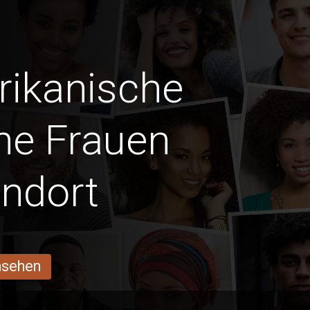
frikanische
he Frauen
ndort
ansehen