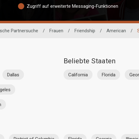
Zugriff auf erweiterte Messaging-Funktionen
ische Partnersuche
/
Frauen
/
Friendship
/
American
/
Beliebte Staaten
Dallas
California
Florida
Geor
geles
n