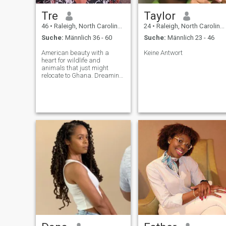
Tre
Taylor
46
•
Raleigh, North Carolina, USA
24
•
Raleigh, North Carolina, USA
Suche:
Männlich 36 - 60
Suche:
Männlich 23 - 46
American beauty with a
Keine Antwort
heart for wildlife and
animals that just might
relocate to Ghana. Dreaming
of an off-grid dwelling,
mountain sunsets, outdoor
cooking, deep talks, and a
real connection. Shalom.