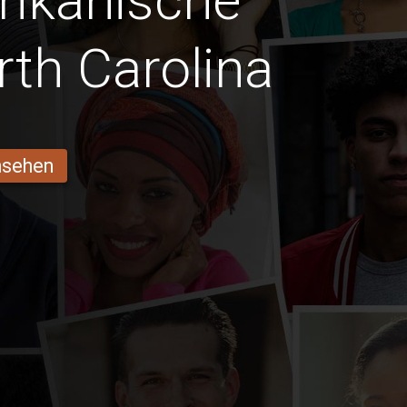
frikanische
th Carolina
ansehen