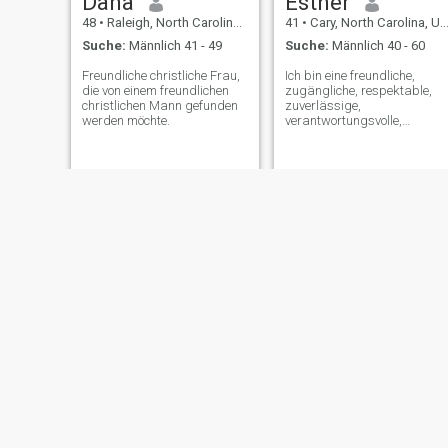
Dana
Esther
48
•
Raleigh, North Carolina, USA
41
•
Cary, North Carolina, USA
Suche:
Männlich 41 - 49
Suche:
Männlich 40 - 60
Freundliche christliche Frau,
Ich bin eine freundliche,
die von einem freundlichen
zugängliche, respektable,
christlichen Mann gefunden
zuverlässige,
werden möchte.
verantwortungsvolle,
einfühlsame Person. Ich mag
Musik, Kochen, Einkaufen,
Reisen und ich glaube an
Gott.
African lady
Kapusa
47
•
Raleigh, North Carolina, USA
48
•
Raleigh, North Carolina, USA