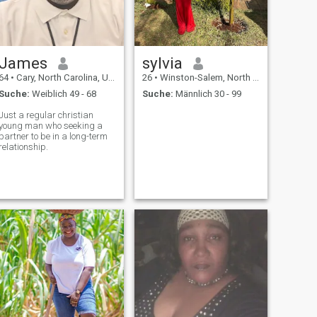
James
sylvia
64
•
Cary, North Carolina, USA
26
•
Winston-Salem, North Carolina, USA
Suche:
Weiblich 49 - 68
Suche:
Männlich 30 - 99
Just a regular christian
young man who seeking a
partner to be in a long-term
relationship.