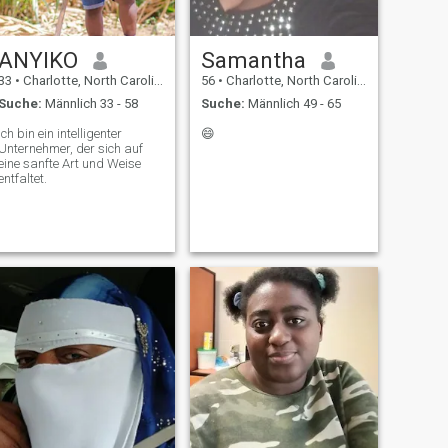
ANYIKO
Samantha
33
•
Charlotte, North Carolina, USA
56
•
Charlotte, North Carolina, USA
Suche:
Männlich 33 - 58
Suche:
Männlich 49 - 65
Ich bin ein intelligenter
😄
Unternehmer, der sich auf
eine sanfte Art und Weise
entfaltet.