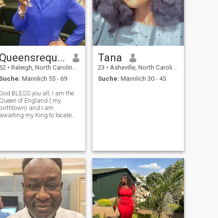
Queensrequest
Tana
62
•
Raleigh, North Carolina, USA
23
•
Asheville, North Carolina, USA
Suche:
Männlich 55 - 69
Suche:
Männlich 30 - 45
God BLESS you all, I am the
Queen of England ( my
birthtown) and I am
awaiting my King to locate
me and take Charge to be
with his Queen 👑