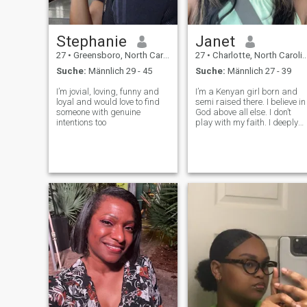
Stephanie
Janet
27
•
Greensboro, North Carolina, USA
27
•
Charlotte, North Carolina, USA
Suche:
Männlich 29 - 45
Suche:
Männlich 27 - 39
I’m jovial, loving, funny and
I’m a Kenyan girl born and
loyal and would love to find
semi raised there. I believe in
someone with genuine
God above all else. I don’t
intentions too
play with my faith. I deeply
believe in values and
morality. I can be a bit shy
and quiet but when you get
closer you’ll realize I have a
big heart and talkive if