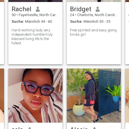
Rachel
Bridget
50
•
Fayetteville, North Carolina, USA
24
•
Charlotte, North Carolina, USA
Suche:
Männlich 44 - 60
Suche:
Männlich 30 - 35
Hard-working lady very
Free spirited and easy going
independent humble truly
kinda girl
blessed living life to the
fullest