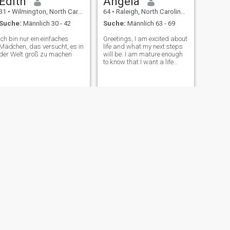
Edith
Angela
31
•
Wilmington, North Carolina, USA
64
•
Raleigh, North Carolina, USA
Suche:
Männlich 30 - 42
Suche:
Männlich 63 - 69
Ich bin nur ein einfaches
Greetings, I am excited about
Mädchen, das versucht, es in
life and what my next steps
der Welt groß zu machen
will be. I am mature enough
to know that I want a life
partner who will accept me
for me!
WEITER
Kimberly
50
•
Charlotte, North Carolina, USA