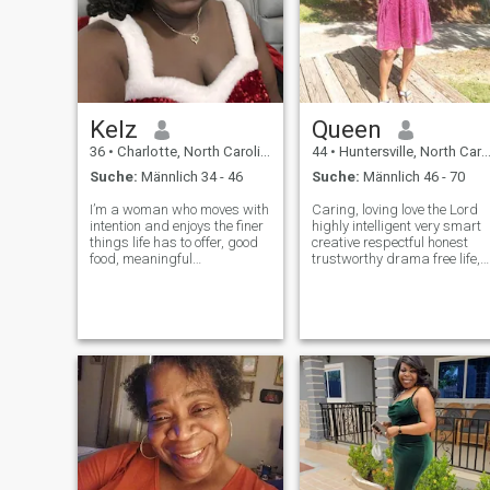
Kelz
Queen
36
•
Charlotte, North Carolina, USA
44
•
Huntersville, North Carolina, USA
Suche:
Männlich 34 - 46
Suche:
Männlich 46 - 70
I’m a woman who moves with
Caring, loving love the Lord
intention and enjoys the finer
highly intelligent very smart
things life has to offer, good
creative respectful honest
food, meaningful
trustworthy drama free life,
conversation, travel, and
easy spirit very laid back old
experiences that leave a
fashioned raised beauty.
lasting impression. I’m
Ready & willing to settle with
looking for someone who is
the right person. I'M very ne
established in his own right,
to online da
values quali