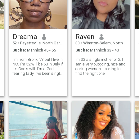
Dreama
Raven
52
•
Fayetteville, North Carolina, USA
33
•
Winston-Salem, North Carolina, USA
Suche:
Männlich 45 - 65
Suche:
Männlich 33 - 40
I'm from Bronx NY but I live in
Im 33 a single mother of 2. I
NC. I'm 52 will be 53 in July if
am a very outgoing, nice and
it's God's will. I'm a God
caring woman. Looking to
fearing lady. I've been single
find the right one.
for over 10yrs.
w