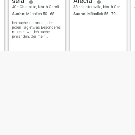
sela
Alecia
40
•
Charlotte, North Carolina, USA
38
•
Huntersville, North Carolina, USA
Suche:
Männlich 50 - 68
Suche:
Männlich 55 - 79
Ich suche jemanden, der
jeden Tag etwas Besonderes
machen will. Ich suche
jemanden, der mein
Abenteuer mit mir teilt, die
besten Tacos in der Stadt zu
finden. Ich suche nur meine
andere Hälfte. Komm rüber,
sag Hallo, und wir werden
sehen, wie es weitergeht.
sally
Sarah
52
•
Concord, North Carolina, USA
31
•
Charlotte, North Carolina, USA