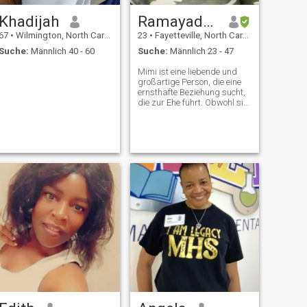
Khadijah
Ramayade Lou
67
•
Wilmington, North Carolina, USA
23
•
Fayetteville, North Carolina, USA
Suche:
Männlich 40 - 60
Suche:
Männlich 23 - 47
Mimi ist eine liebende und
großartige Person, die eine
ernsthafte Beziehung sucht,
die zur Ehe führt. Obwohl sie
noch keine Kinder hat, würde
sie gerne eines haben und ist
offen für die Aufnahme von
Kindern von ihrem Partner.
Sie besucht derzeit das
College und absolviert einen
Abschluss in Sozialarbeit.
Ich spreche fließend
französisch und englisch