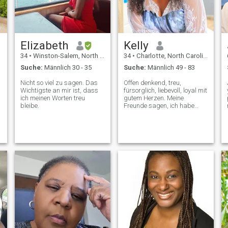
Elizabeth
Kelly
34
•
Winston-Salem, North Carolina, USA
34
•
Charlotte, North Carolina, USA
Suche:
Männlich 30 - 35
Suche:
Männlich 49 - 83
Nicht so viel zu sagen. Das
Offen denkend, treu,
Wichtigste an mir ist, dass
fürsorglich, liebevoll, loyal mit
ich meinen Worten treu
gutem Herzen. Meine
bleibe.
Freunde sagen, ich habe
einen sehr guten Sinn für
Humor. Das Leben in vollen
Zügen zu leben, ohne Reue,
weil das Leben zu kurz ist,
um Spiele zu spielen.