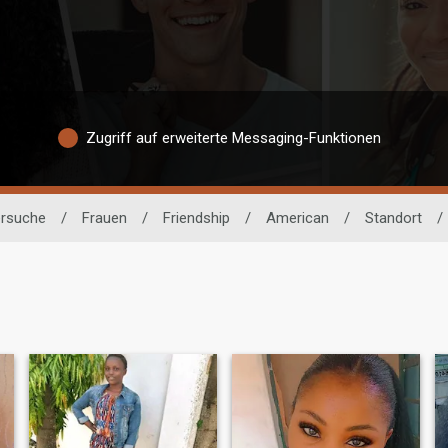
Zugriff auf erweiterte Messaging-Funktionen
ersuche
/
Frauen
/
Friendship
/
American
/
Standort
/