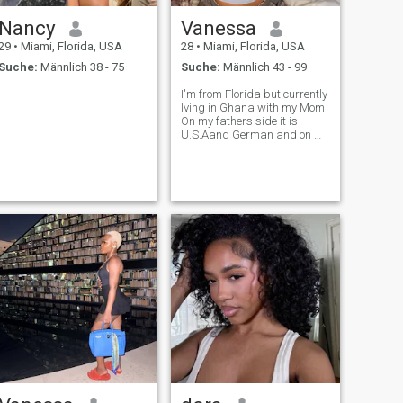
Nancy
Vanessa
29
•
Miami, Florida, USA
28
•
Miami, Florida, USA
Suche:
Männlich 38 - 75
Suche:
Männlich 43 - 99
I'm from Florida but currently
lving in Ghana with my Mom
On my fathers side it is
U.S.Aand German and on my
mothers side it is
Ghanaian,native american
and English.