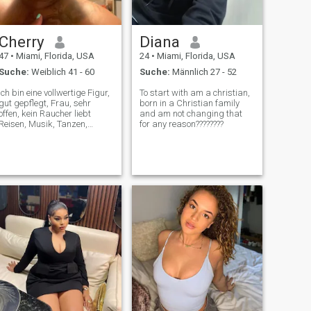
Cherry
Diana
47
•
Miami, Florida, USA
24
•
Miami, Florida, USA
Suche:
Weiblich 41 - 60
Suche:
Männlich 27 - 52
Ich bin eine vollwertige Figur,
To start with am a christian,
gut gepflegt, Frau, sehr
born in a Christian family
offen, kein Raucher liebt
and am not changing that
Reisen, Musik, Tanzen,
for any reason????????
draußen