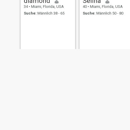
diamond
Selina
34
•
Miami, Florida, USA
40
•
Miami, Florida, USA
Suche:
Männlich 38 - 65
Suche:
Männlich 50 - 80
Kya Lynee
Ally sinclaire
24
•
Miami, Florida, USA
23
•
Miami, Florida, USA