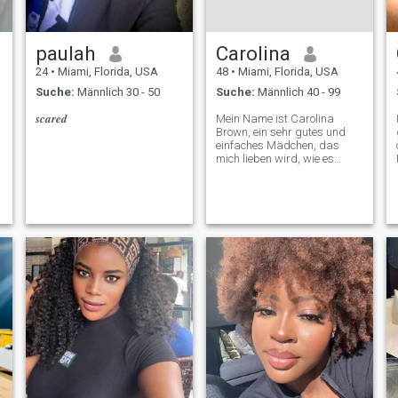
paulah
Carolina
24
•
Miami, Florida, USA
48
•
Miami, Florida, USA
Suche:
Männlich 30 - 50
Suche:
Männlich 40 - 99
𝒔𝒄𝒂𝒓𝒆𝒅
Mein Name ist Carolina
Brown, ein sehr gutes und
einfaches Mädchen, das
mich lieben wird, wie es
niemand zuvor getan hat.