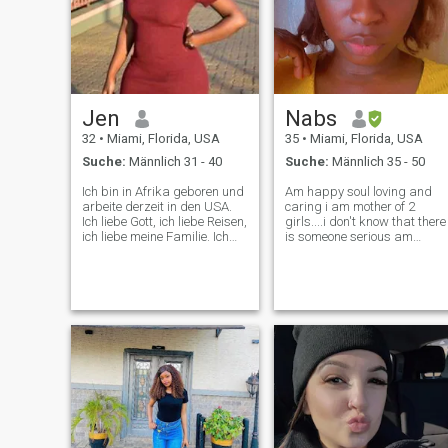
Jen
Nabs
32
•
Miami, Florida, USA
35
•
Miami, Florida, USA
Suche:
Männlich 31 - 40
Suche:
Männlich 35 - 50
Ich bin in Afrika geboren und
Am happy soul loving and
arbeite derzeit in den USA.
caring i am mother of 2
Ich liebe Gott, ich liebe Reisen,
girls....i don't know that there
ich liebe meine Familie. Ich
is someone serious am
liebe es zu lachen und viel
looking for the serious
mit meinem Partner zu
relationship and longtime
plaudernd. Mein Partner
partner I promise to treat you
sollte mein Freund sein. Ich
like king . let us have fun and
liebe DIE AUFMERKSAMKEIT
we make our own heaven on
meines MANNES, verwöhnt
earth,
zu werden und meinen König
zu verwöhnen, da ich glaube,
dass die Beziehung eine 2-
Wege-Spur ist. Ich
respektiere und liebe von
ganzem Herzen.