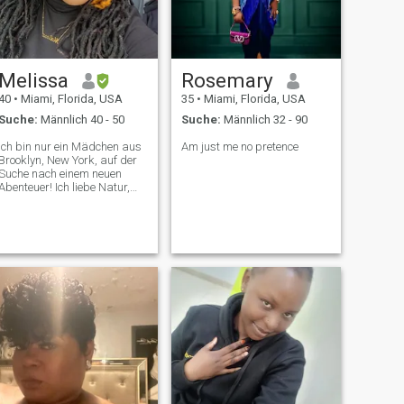
Melissa
Rosemary
40
•
Miami, Florida, USA
35
•
Miami, Florida, USA
Suche:
Männlich 40 - 50
Suche:
Männlich 32 - 90
Ich bin nur ein Mädchen aus
Am just me no pretence
Brooklyn, New York, auf der
Suche nach einem neuen
Abenteuer! Ich liebe Natur,
Camping, Reisen und
einfach nur neue Dinge
ausprobieren. Lachen ist
meine Medizin!