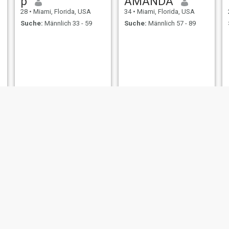
p
AMANDA
28
•
Miami, Florida, USA
34
•
Miami, Florida, USA
Suche:
Männlich 33 - 59
Suche:
Männlich 57 - 89
Margaret
Jessica
23
•
Miami, Florida, USA
41
•
Miami, Florida, USA