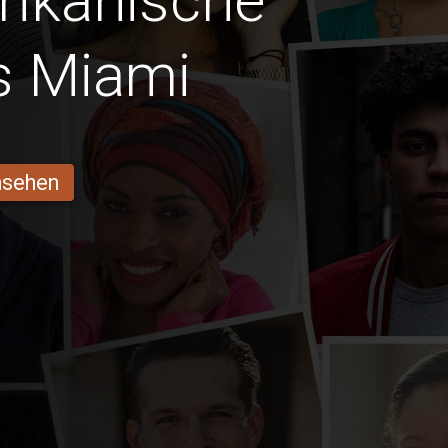
frikanische
s Miami
ansehen