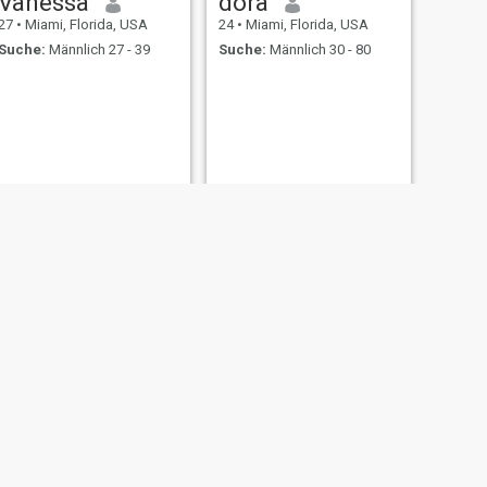
Vanessa
dora
27
•
Miami, Florida, USA
24
•
Miami, Florida, USA
Suche:
Männlich 27 - 39
Suche:
Männlich 30 - 80
WEITER
Mary
38
•
Miami, Florida, USA