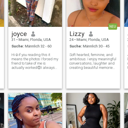
NEU
joyce
Lizzy
31
•
Miami, Florida, USA
24
•
Miami, Florida, USA
Suche:
Männlich 32 - 60
Suche:
Männlich 30 - 45
Hi☺️if you reading this it
Soft hearted, feminine, and
means the photos I forced my
ambitious. I enjoy meaningful
friend to take of me is
conversations, laughter and
actually worked😍I always
creating beautiful memories.
strive to believe in the good
Looking for a genuine
within everyone. Am
connection that could grow
straightforward about my
into something lasting ❤️
needs and honest when I feel
hurt. Am looking for an
equally positive