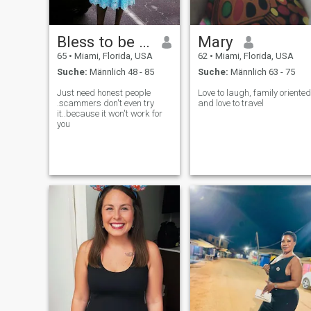
Bless to be a blessing
Mary
65
•
Miami, Florida, USA
62
•
Miami, Florida, USA
Suche:
Männlich 48 - 85
Suche:
Männlich 63 - 75
Just need honest people
Love to laugh, family oriented
.scammers don't even try
and love to travel
it..because it won't work for
you