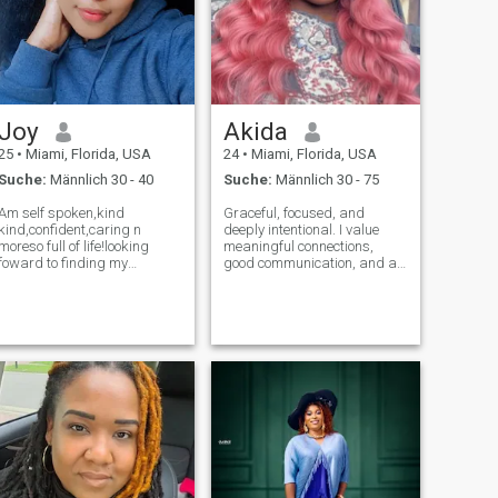
Joy
Akida
25
•
Miami, Florida, USA
24
•
Miami, Florida, USA
Suche:
Männlich 30 - 40
Suche:
Männlich 30 - 75
Am self spoken,kind
Graceful, focused, and
kind,confident,caring n
deeply intentional. I value
moreso full of life!looking
meaningful connections,
foward to finding my
good communication, and a
soulmate
partner who’s as ambitious
as they are kind. I’m a calm,
confident woman building a
beautiful life with purpose. If
you appreciate maturity,
respect,