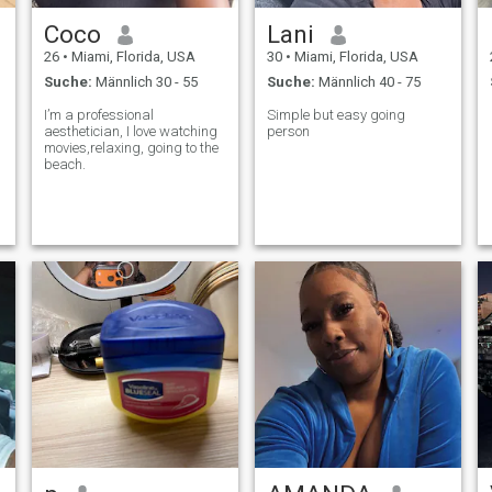
Coco
Lani
26
•
Miami, Florida, USA
30
•
Miami, Florida, USA
Suche:
Männlich 30 - 55
Suche:
Männlich 40 - 75
I’m a professional
Simple but easy going
aesthetician, I love watching
person
movies,relaxing, going to the
beach.