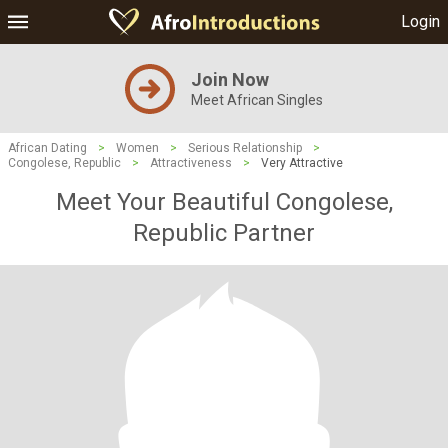
Login
Join Now
Meet African Singles
African Dating
>
Women
>
Serious Relationship
>
Congolese, Republic
>
Attractiveness
>
Very Attractive
Meet Your Beautiful Congolese,
Republic Partner