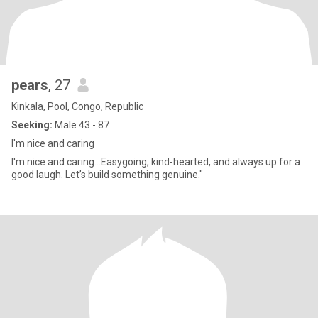
pears
, 27
Kinkala, Pool, Congo, Republic
Seeking:
Male 43 - 87
I'm nice and caring
I'm nice and caring...Easygoing, kind-hearted, and always up for a
good laugh. Let’s build something genuine."