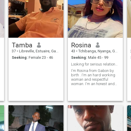
Tamba
Rosina
37
•
Libreville, Estuaire, Gabon
43
•
Tchibanga, Nyanga, Gabon
Seeking:
Female 23 - 46
Seeking:
Male 45 - 99
Looking for serious relationship and long term
I'm Rosina from Gabon by
birth . I'm an hard working
woman and respectful
woman. I'm an honest and
faithful woman