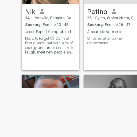
Nik
Patino
34
•
Libreville, Estuaire, Gabon
35
•
Oyem, Woleu-Ntem, Gabon
Seeking:
Female 20 - 45
Seeking:
Female 26 - 47
Jeune Expert Comptable et entrepreneur ambitieux🥰
Amour joie harmonie
Hard to forget 😉 Calm at
Sincères attentionné
first glance, but with a lot of
respectueux
energy and ambition. I like to
laugh, meet new people and
make real connections ✨