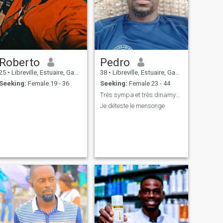
Roberto
Pedro
25
•
Libreville, Estuaire, Gabon
38
•
Libreville, Estuaire, Gabon
Seeking:
Female 19 - 36
Seeking:
Female 23 - 44
Très sympa et très dinamyque.
Je déteste le mensonge