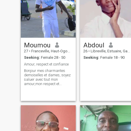
Moumou
Abdoul
27
•
Franceville, Haut-Ogooué, Gabon
26
•
Libreville, Estuaire, Gabon
Seeking:
Female 28 - 50
Seeking:
Female 18 - 90
Amour, respect et confiance
Bonjour mes charmantes
demoiselles et dames, soyez
saluer avec tout mon
amour,mon respect et
compliments.C'est un plaisir
de me présenter auprès de
vous et de vous ouvrir mon
cœur. Je suis un jeune
homme célibataire
aimant,charmant et
attentionné à l