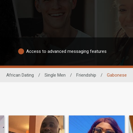
Access to advanced messaging features
African Dating
/
Single Men
/
Friendship
/
Gabonese