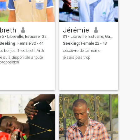
breth
Jérémie
35
•
Libreville, Estuaire, Gabon
31
•
Libreville, Estuaire, Gabon
Seeking:
Female 30 - 44
Seeking:
Female 22 - 43
cc bonjour theo breth Arth
découvre de toi même
je suis disponible a toute
je sais pas trop
proposition