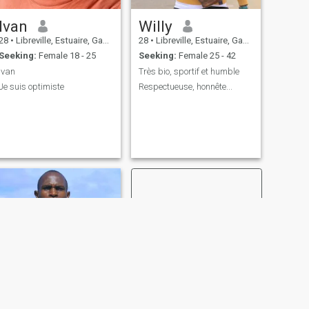
Ivan
Willy
28
•
Libreville, Estuaire, Gabon
28
•
Libreville, Estuaire, Gabon
Seeking:
Female 18 - 25
Seeking:
Female 25 - 42
Ivan
Très bio, sportif et humble
Je suis optimiste
Respectueuse, honnête...
NEXT