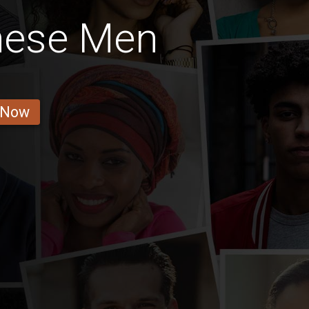
nese Men
 Now