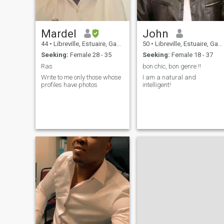
Mardel
John
44
•
Libreville, Estuaire, Gabon
50
•
Libreville, Estuaire, Gabon
Seeking:
Female 28 - 35
Seeking:
Female 18 - 37
Ras
bon chic, bon genre !!
Write to me only those whose
I am a natural and
profiles have photos
intelligent!