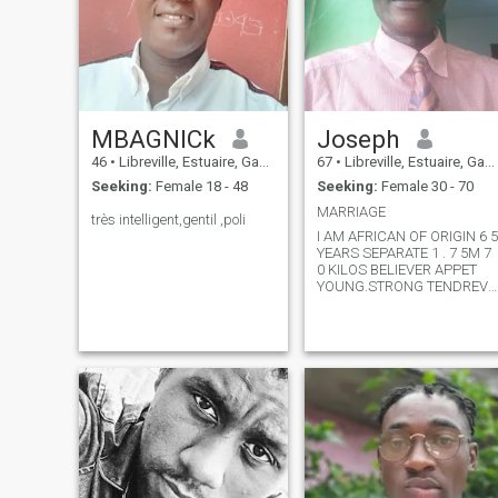
MBAGNICk
Joseph
46
•
Libreville, Estuaire, Gabon
67
•
Libreville, Estuaire, Gabon
Seeking:
Female 18 - 48
Seeking:
Female 30 - 70
MARRIAGE
très intelligent,gentil ,poli
I AM AFRICAN OF ORIGIN 6 5
YEARS SEPARATE 1 . 7 5M 7
0 KILOS BELIEVER APPET
YOUNG.STRONG TENDREV
EXTRAVERTED VEGAN
BELIEVER DOES NOT SMOK
OR DRINK