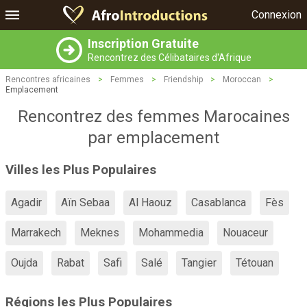
Connexion
Inscription Gratuite
Rencontrez des Célibataires d'Afrique
Rencontres africaines
>
Femmes
>
Friendship
>
Moroccan
>
Emplacement
Rencontrez des femmes Marocaines
par emplacement
Villes les Plus Populaires
Agadir
Aïn Sebaa
Al Haouz
Casablanca
Fès
Marrakech
Meknes
Mohammedia
Nouaceur
Oujda
Rabat
Safi
Salé
Tangier
Tétouan
Régions les Plus Populaires