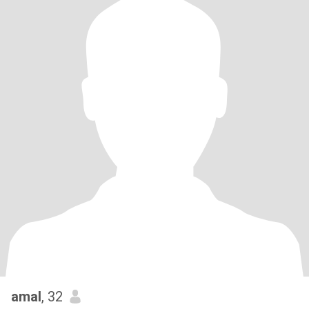
amal
, 32