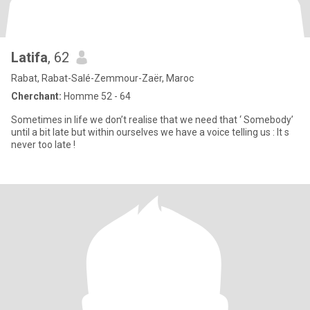
Latifa
, 62
Rabat, Rabat-Salé-Zemmour-Zaër, Maroc
Cherchant:
Homme 52 - 64
Sometimes in life we don’t realise that we need that ‘ Somebody’
until a bit late but within ourselves we have a voice telling us : It s
never too late !