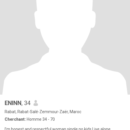
ENINN
, 34
Rabat, Rabat-Salé-Zemmour-Zaër, Maroc
Cherchant:
Homme 34 - 70
I’m honest and respectful woman single no kids Live alone