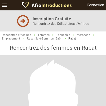
Connexion
Inscription Gratuite
Rencontrez des Célibataires d'Afrique
Rencontres africaines
>
Femmes
>
Friendship
>
Moroccan
>
Emplacement
>
Rabat-Salé-Zemmour-Zaër
>
Rabat
Rencontrez des femmes en Rabat