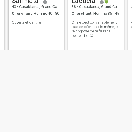
Salimata
Laeticia
40
•
Casablanca, Grand Casablanca, Maroc
38
•
Casablanca, Grand Casablanca, Maroc
Cherchant:
Homme 40 - 80
Cherchant:
Homme 35 - 45
Ouverte et gentille
On ne peut convenablement
pas se décrire sois même,je
te propose de te faire ta
petite idée 😉
Kouame adjoua Nicole
descaney
41
•
Casablanca, Grand Casablanca, Maroc
28
•
Casablanca, Grand Casablanca, Maroc