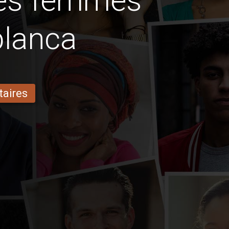
des femmes
blanca
taires