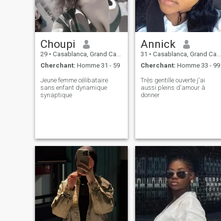
Choupi
Annick
29
•
Casablanca, Grand Casablanca, Maroc
31
•
Casablanca, Grand Casablanca, Maroc
Cherchant:
Homme 31 - 59
Cherchant:
Homme 33 - 99
Jeune femme célibataire
Très gentille ouverte j'ai
sans enfant dynamique
aussi pleins d'amour à
synaptique
donner