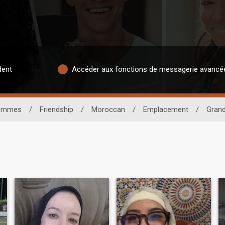
dent
Accéder aux fonctions de messagerie avancé
emmes
/
Friendship
/
Moroccan
/
Emplacement
/
Gran