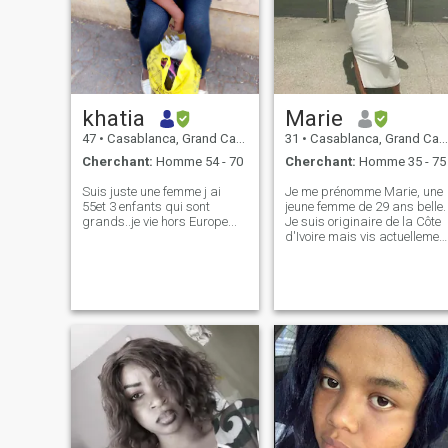
khatia
Marie
47
•
Casablanca, Grand Casablanca, Maroc
31
•
Casablanca, Grand Casablanca, Maroc
Cherchant:
Homme 54 - 70
Cherchant:
Homme 35 - 75
Suis juste une femme j ai
Je me prénomme Marie, une
55et 3 enfants qui sont
jeune femme de 29 ans belle.
grands..je vie hors Europe...
Je suis originaire de la Côte
d'Ivoire mais vis actuellemen
au Maroc, je suis à recherch
de mon future Homme et je
suis serieuse donc je répond
uniquement aux personnes
sérieuses alors faux profils
veillez vous abstenir. Merci