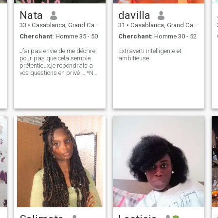
Nata
davilla
33
•
Casablanca, Grand Casablanca, Maroc
31
•
Casablanca, Grand Casablanca, Maroc
Cherchant:
Homme 35 - 50
Cherchant:
Homme 30 - 52
J’ai pas envie de me décrire,
Extraverti intelligente et
pour pas que cela semble
ambitieuse
prétentieux,je répondrais a
vos questions en privé … *NE
PERDEZ PAS VOTRE TEMPS
AVEC MOI SI VOUS
CHERCHEZ UN PLAN C*L