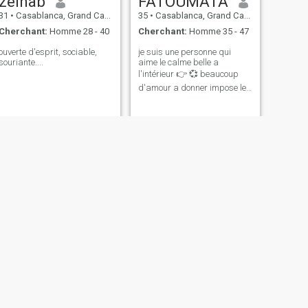
zeinab
FATOUMATA
31
•
Casablanca, Grand Casablanca, Maroc
35
•
Casablanca, Grand Casablanca, Maroc
Cherchant:
Homme 28 - 40
Cherchant:
Homme 35 - 47
ouverte d'esprit, sociable,
je suis une personne qui
souriante....
aime le calme belle a
l'intérieur 👉 💞 beaucoup
d'amour a donner impose le
respect réciproque
SUIVANT
Eunice
32
•
Casablanca, Grand Casablanca, Maroc