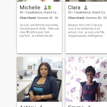
Michelle
Clara
45
•
Casablanca, Grand Casablanca, Maroc
26
•
Casablanca, Grand Casablanca, Maroc
Cherchant:
Homme 45 - 50
Cherchant:
Homme 40 - 55
Je suis une femme souriante,
Bonjour moi c'est Clara je
romantique et drôle.. Telle une
suis à la recherche d'un
rose 🌹j’attire par mon
amour vrai , je suis une fille
parfum. Je recherche cet
respectueuse, intelligence,
homme capable d.arroser
douce et calme très
mon quotidien pas avec de
souriante...
l’eau mais beaucoup
d’amour car j’en ai autant à
donner…