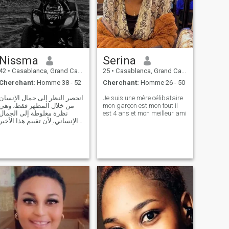
Nissma
Serina
42
•
Casablanca, Grand Casablanca, Maroc
25
•
Casablanca, Grand Casablanca, Maroc
Cherchant:
Homme 38 - 52
Cherchant:
Homme 26 - 50
انحصر النظر إلى جمال الإنسان
Je suis une mère célibataire
من خلال المظهر فقط، وهي
mon garçon est mon tout il
نظرة مغلوطة إلى الجمال
est 4 ans et mon meilleur ami
الإنساني، لأن تقييم هذا الأخير
يجب أن ينطلق من معايير
أخرى تضع الإنسان في وضع
يليق به، ثم لأن النظرة مبنية
على تقييم الجسد فقط،
وبالتالي فهي ليست أكثر من
نظرة سبقية تقلل من ش