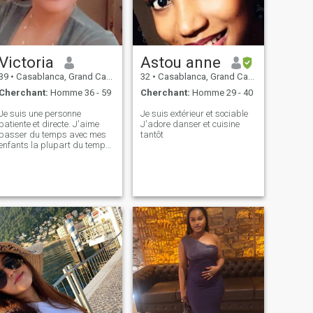
Victoria
Astou anne
39
•
Casablanca, Grand Casablanca, Maroc
32
•
Casablanca, Grand Casablanca, Maroc
Cherchant:
Homme 36 - 59
Cherchant:
Homme 29 - 40
Je suis une personne
Je suis extérieur et sociable
patiente et directe. J'aime
J'adore danser et cuisine
passer du temps avec mes
tantôt
enfants la plupart du temps
quand je ne travaille pas.
J'aime faire des choses. Qui
me rendent heureux alors
j'adore être heureux. C'est
ma vie qui cherche à explorer
plus.