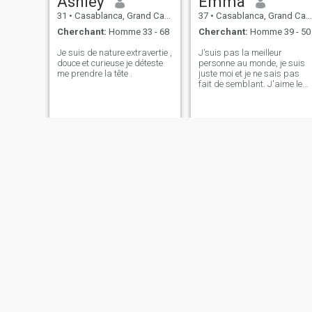
Ashley
Emma
31
•
Casablanca, Grand Casablanca, Maroc
37
•
Casablanca, Grand Casablanca, Maroc
Cherchant:
Homme 33 - 68
Cherchant:
Homme 39 - 50
Je suis de nature extravertie ,
J'suis pas la meilleur
douce et curieuse je déteste
personne au monde, je suis
me prendre la tête .
juste moi et je ne sais pas
fait de semblant. J'aime le
sport ,les randonnées, le
cinéma ,la Plage en gros tout
ce qui rend HEUREUX
rosine
Julie
50
•
Casablanca, Grand Casablanca, Maroc
30
•
Casablanca, Grand Casablanca, Maroc