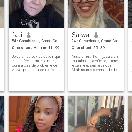
fati
Salwa
54
•
Casablanca, Grand Casablanca, Maroc
24
•
Casablanca, Grand Casablanca, Maroc
Cherchant:
Homme 41 - 99
Cherchant:
25 - 39
Je suis heureux de savoir qui
Assalamualikum, je suis un
est le frère, l'ami et le mari,
musulman pacifique, j'aime
qui n'a pas de problème de
le calme et suivre ce que
t
veuvage et qui a des enfants,
Allah nous a commandé de
e
comme l'a dit notre
faire et d'éviter ce qu'Il a
messager, Mohammed
interdit, alors seulement nous
Sallah, et qui a été reconnu
vivrons une vie avec un esprit
comme tel par moi et comme
sain dans ce monde. Je suis
le petit-fils de l'orphelin. Ceux
aussi une personne active
qui utilisent le site à des fins
avec un sens de l'humour
de viruleurisation sont
que j'ai hérité de mes
calmes Ils ne peuvent être
parents (que Dieu les
remis en question par Dieu,
protège), un peu patiente,
le Miséricordieux. Ceux qui
très sensible, et je suis une
aiment la défaite dans ceux
personne compréhensive qui
qui leur ont donné des
aime la discussion et la
souffrances douloureuses au
clarté (je suis quelqu'un d'im
bas et au bas de l'échelle.