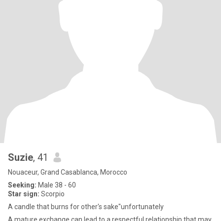
Suzie
, 41
Nouaceur, Grand Casablanca, Morocco
Seeking:
Male 38 - 60
Star sign:
Scorpio
A candle that burns for other's sake"unfortunately
A mature exchange can lead to a respectful relationship that may