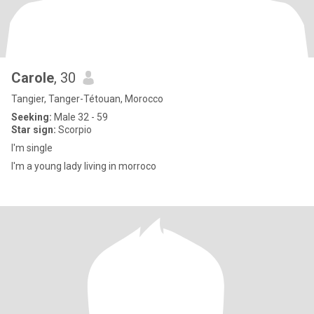
Carole
, 30
Tangier, Tanger-Tétouan, Morocco
Seeking:
Male 32 - 59
Star sign:
Scorpio
I'm single
I'm a young lady living in morroco