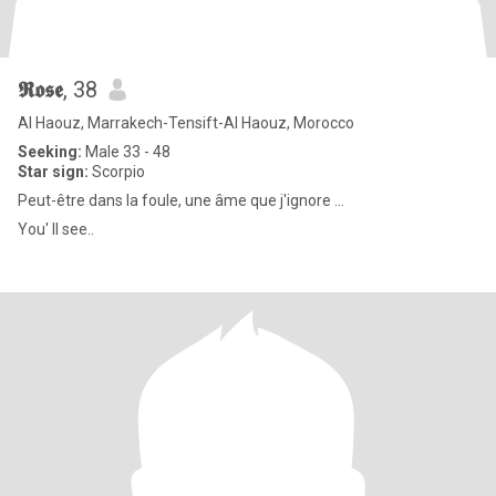
𝕽𝖔𝖘𝖊
, 38
Al Haouz, Marrakech-Tensift-Al Haouz, Morocco
Seeking:
Male 33 - 48
Star sign:
Scorpio
Peut-être dans la foule, une âme que j'ignore ...
You' ll see..