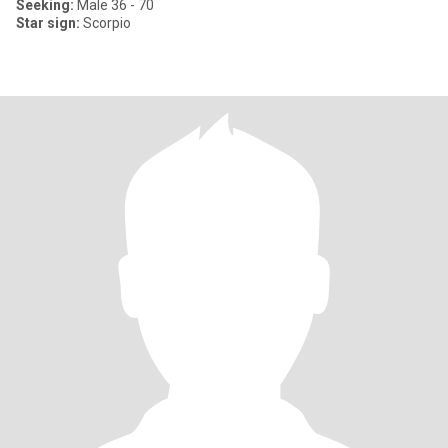
Seeking:
Male 36 - 70
Star sign:
Scorpio