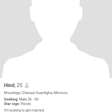
Hind
, 25
Khouribga, Chaouia-Ouardigha, Morocco
Seeking:
Male 26 - 50
Star sign:
Pisces
I’m looking to get married