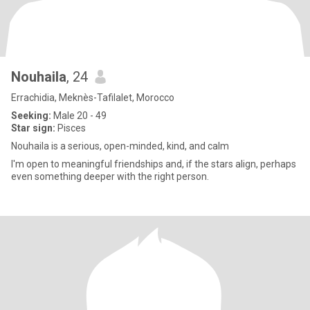
Nouhaila
, 24
Errachidia, Meknès-Tafilalet, Morocco
Seeking:
Male 20 - 49
Star sign:
Pisces
Nouhaila is a serious, open-minded, kind, and calm
I'm open to meaningful friendships and, if the stars align, perhaps
even something deeper with the right person.