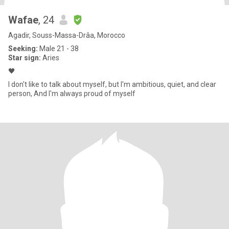
Wafae
, 24
Agadir, Souss-Massa-Drâa, Morocco
Seeking:
Male 21 - 38
Star sign:
Aries
🖤
I don't like to talk about myself, but I'm ambitious, quiet, and clear
person, And I'm always proud of myself