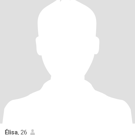
Élisa
, 26