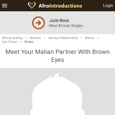
Login
Join Now
Meet African Singles
African Dating
>
Women
>
Serious Relationship
>
Malian
>
Eye Colour
>
Brown
Meet Your Malian Partner With Brown
Eyes