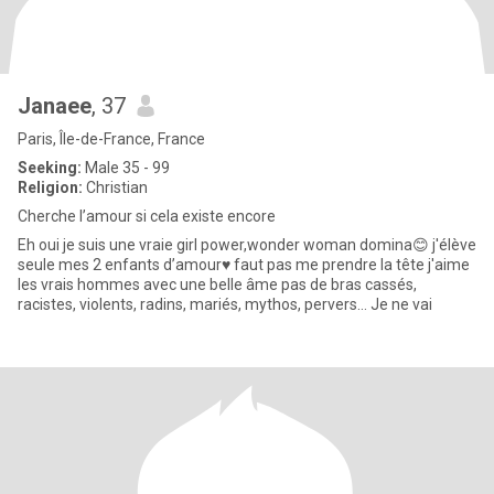
Janaee
, 37
Paris, Île-de-France, France
Seeking:
Male 35 - 99
Religion:
Christian
Cherche l’amour si cela existe encore
Eh oui je suis une vraie girl power,wonder woman domina😊 j'élève
seule mes 2 enfants d’amour♥️ faut pas me prendre la tête j'aime
les vrais hommes avec une belle âme pas de bras cassés,
racistes, violents, radins, mariés, mythos, pervers… Je ne vai