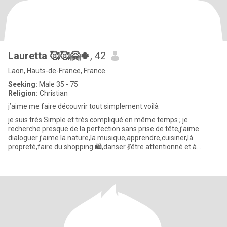
Lauretta 🥰🥰🤗🍀
, 42
Laon, Hauts-de-France, France
Seeking:
Male 35 - 75
Religion:
Christian
j’aime me faire découvrir tout simplement.voilà
je suis très Simple et très compliqué en même temps ; je
recherche presque de la perfection.sans prise de tête,j’aime
dialoguer j’aime la nature,la musique,apprendre,cuisiner,là
propreté,faire du shopping 🛍️,danser 💃être attentionné et à
l’écoute d