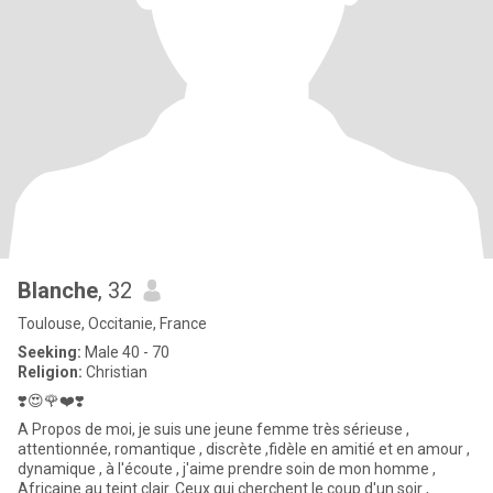
Blanche
, 32
Toulouse, Occitanie, France
Seeking:
Male 40 - 70
Religion:
Christian
❣️😍🌹❤️❣️
A Propos de moi, je suis une jeune femme très sérieuse ,
attentionnée, romantique , discrète ,fidèle en amitié et en amour ,
dynamique , à l'écoute , j'aime prendre soin de mon homme ,
Africaine au teint clair. Ceux qui cherchent le coup d'un soir ,