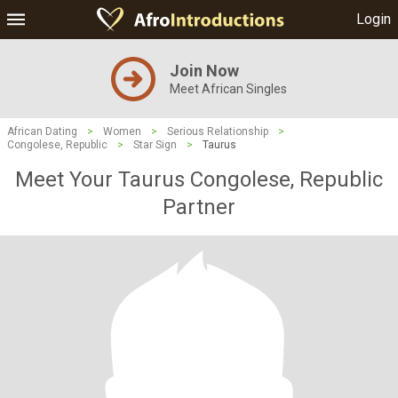
Login
Join Now
Meet African Singles
African Dating
>
Women
>
Serious Relationship
>
Congolese, Republic
>
Star Sign
>
Taurus
Meet Your Taurus Congolese, Republic
Partner