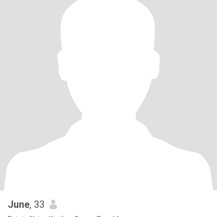
June
, 33