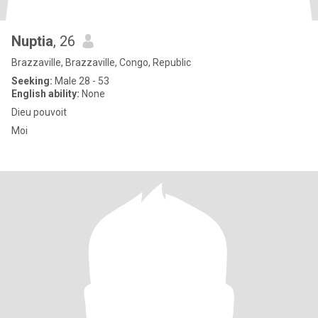
Nuptia
, 26
Brazzaville, Brazzaville, Congo, Republic
Seeking:
Male 28 - 53
English ability:
None
Dieu pouvoit
Moi