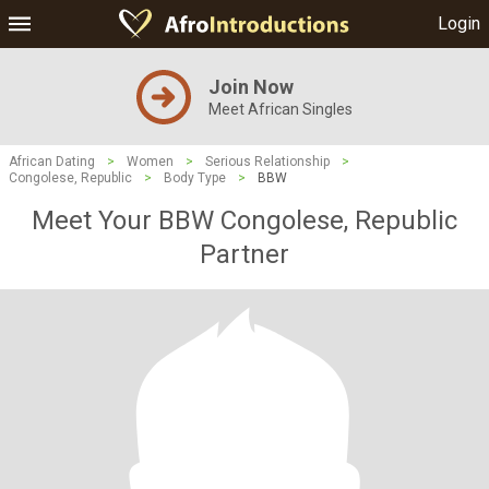
Login
Join Now
Meet African Singles
African Dating
>
Women
>
Serious Relationship
>
Congolese, Republic
>
Body Type
>
BBW
Meet Your BBW Congolese, Republic
Partner