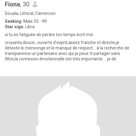
Fiona
, 30
Douala, Littoral, Cameroon
Seeking:
Male 33 - 99
Star sign:
Libra
si tu es fatiguée de perdre ton temps écrit moi
croyante,douce , ouverte d'esprit,assez franche et directe,je
déteste le mensonge et le manque de respect... à la recherche de
transparence un partenaire avec qui je peux tt partager sans
filtre,la connexion émotionnelle est très importante.... je dé