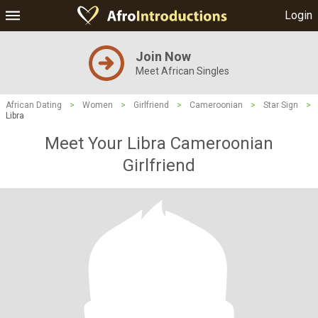
Login
Join Now
Meet African Singles
African Dating
>
Women
>
Girlfriend
>
Cameroonian
>
Star Sign
>
Libra
Meet Your Libra Cameroonian
Girlfriend