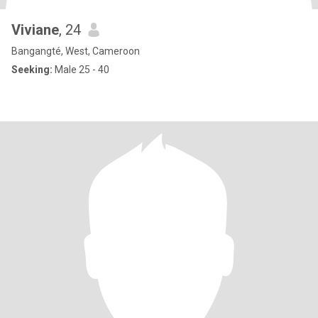
Viviane
, 24
Bangangté, West, Cameroon
Seeking:
Male 25 - 40