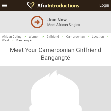
Login
Join Now
Meet African Singles
African Dating
>
Women
>
Girlfriend
>
Cameroonian
>
Location
>
West
>
Bangangté
Meet Your Cameroonian Girlfriend
Bangangté