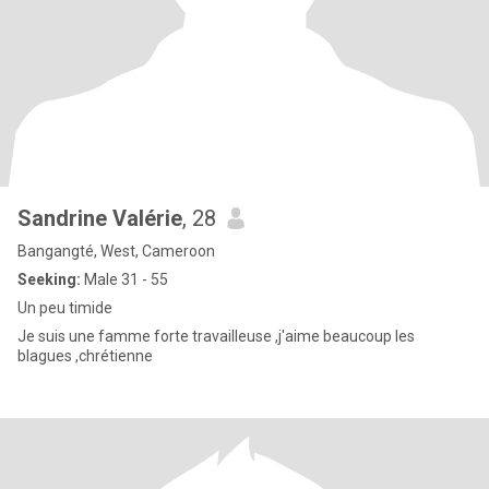
Sandrine Valérie
, 28
Bangangté, West, Cameroon
Seeking:
Male 31 - 55
Un peu timide
Je suis une famme forte travailleuse ,j'aime beaucoup les
blagues ,chrétienne