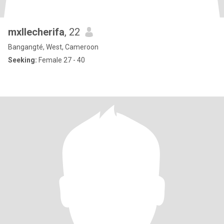
mxllecherifa
, 22
Bangangté, West, Cameroon
Seeking:
Female 27 - 40