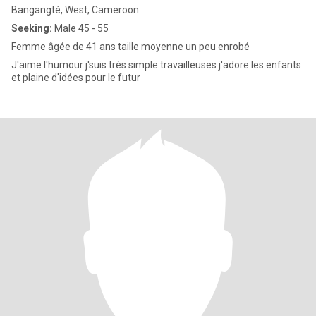
Bangangté, West, Cameroon
Seeking:
Male 45 - 55
Femme âgée de 41 ans taille moyenne un peu enrobé
J'aime l'humour j'suis très simple travailleuses j'adore les enfants
et plaine d'idées pour le futur