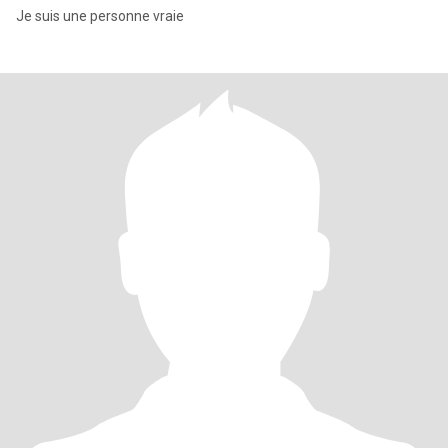
Je suis une personne vraie