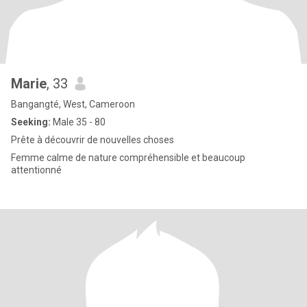
Marie
, 33
Bangangté, West, Cameroon
Seeking:
Male 35 - 80
Prête à découvrir de nouvelles choses
Femme calme de nature compréhensible et beaucoup
attentionné