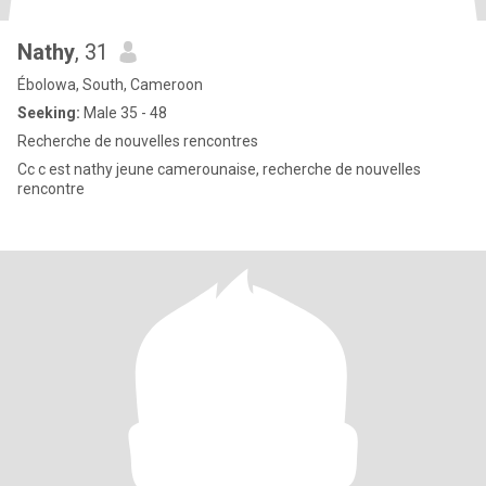
Nathy
, 31
Ébolowa, South, Cameroon
Seeking:
Male 35 - 48
Recherche de nouvelles rencontres
Cc c est nathy jeune camerounaise, recherche de nouvelles
rencontre