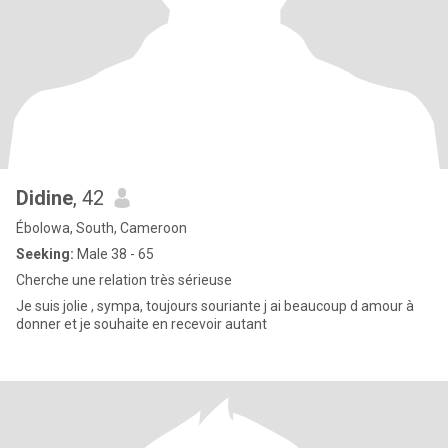
Didine
, 42
Ébolowa, South, Cameroon
Seeking:
Male 38 - 65
Cherche une relation très sérieuse
Je suis jolie , sympa, toujours souriante j ai beaucoup d amour à
donner et je souhaite en recevoir autant