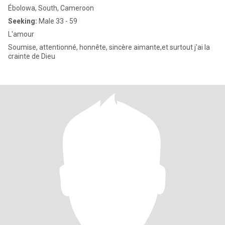
Ébolowa, South, Cameroon
Seeking:
Male 33 - 59
L'amour
Soumise, attentionné, honnête, sincère aimante,et surtout j'ai la
crainte de Dieu