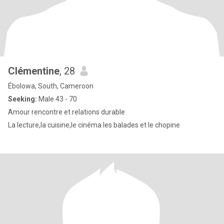
Clémentine
, 28
Ébolowa, South, Cameroon
Seeking:
Male 43 - 70
Amour rencontre et relations durable
La lecture,la cuisine,le cinéma les balades et le chopine