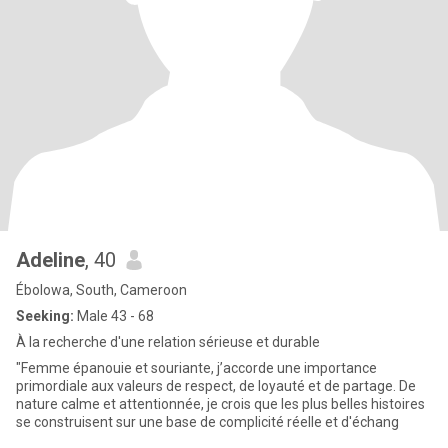
Adeline
, 40
Ébolowa, South, Cameroon
Seeking:
Male 43 - 68
À la recherche d'une relation sérieuse et durable
"Femme épanouie et souriante, j’accorde une importance
primordiale aux valeurs de respect, de loyauté et de partage. De
nature calme et attentionnée, je crois que les plus belles histoires
se construisent sur une base de complicité réelle et d'échang