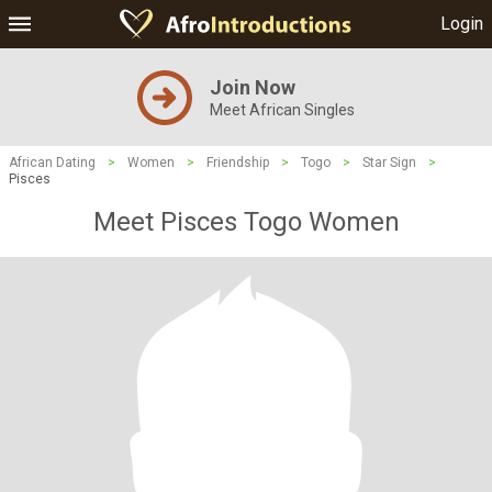
Login
Join Now
Meet African Singles
African Dating
>
Women
>
Friendship
>
Togo
>
Star Sign
>
Pisces
Meet Pisces Togo Women