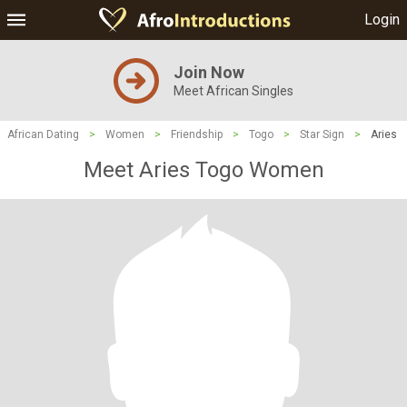
Login
Join Now
Meet African Singles
African Dating
>
Women
>
Friendship
>
Togo
>
Star Sign
>
Aries
Meet Aries Togo Women