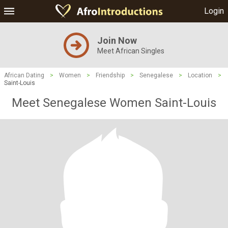
Login
Join Now
Meet African Singles
African Dating
>
Women
>
Friendship
>
Senegalese
>
Location
>
Saint-Louis
Meet Senegalese Women Saint-Louis