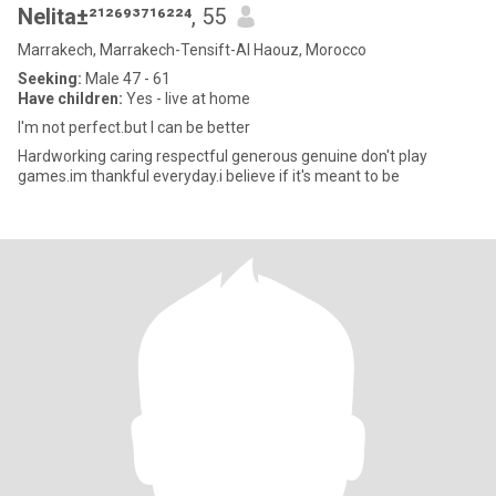
Nelita±²¹²⁶⁹³⁷¹⁶²²⁴
, 55
Marrakech, Marrakech-Tensift-Al Haouz, Morocco
Seeking:
Male 47 - 61
Have children:
Yes - live at home
I'm not perfect.but I can be better
Hardworking caring respectful generous genuine don't play
games.im thankful everyday.i believe if it's meant to be