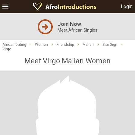
Login
Join Now
Meet African Singles
African Dating
>
Women
>
Friendship
>
Malian
>
Star Sign
>
Virgo
Meet Virgo Malian Women