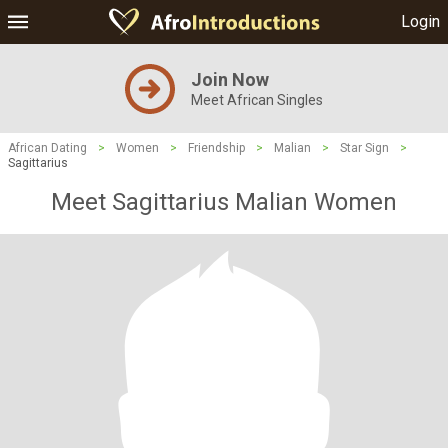
Login
Join Now
Meet African Singles
African Dating
>
Women
>
Friendship
>
Malian
>
Star Sign
>
Sagittarius
Meet Sagittarius Malian Women