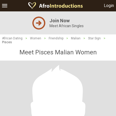
Login
Join Now
Meet African Singles
African Dating
>
Women
>
Friendship
>
Malian
>
Star Sign
>
Pisces
Meet Pisces Malian Women