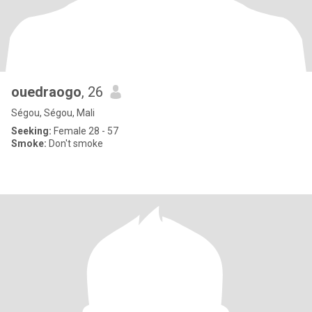
ouedraogo
, 26
Ségou, Ségou, Mali
Seeking:
Female 28 - 57
Smoke:
Don't smoke