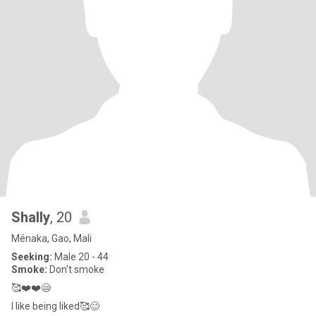
Shally
, 20
Ménaka, Gao, Mali
Seeking:
Male 20 - 44
Smoke:
Don't smoke
🥰❤️❤️😪
I like being liked🥰😊