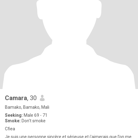
Camara
, 30
Bamako, Bamako, Mali
Seeking:
Male 69 - 71
Smoke:
Don't smoke
Cfiea
Je suis une personne sincère et sérieuse et j’aimerais que l’on me