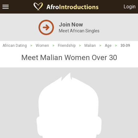
Login
Join Now
Meet African Singles
African Dating
>
Women
>
Friendship
>
Malian
>
Age
>
30-39
Meet Malian Women Over 30