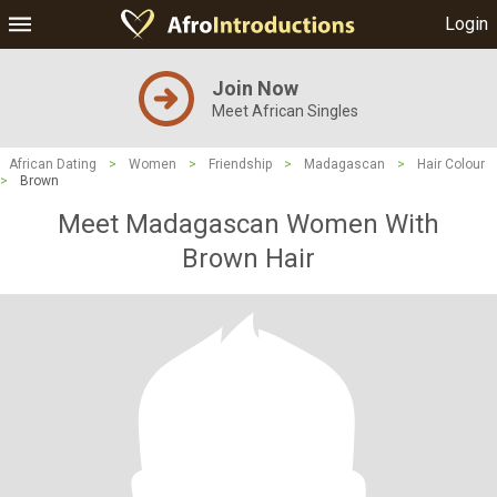
Login
Join Now
Meet African Singles
African Dating
>
Women
>
Friendship
>
Madagascan
>
Hair Colour
>
Brown
Meet Madagascan Women With
Brown Hair