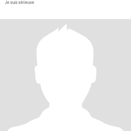
Je suis sérieuse