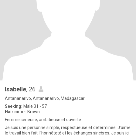
Isabelle
, 26
Antananarivo, Antananarivo, Madagascar
Seeking:
Male 31 - 57
Hair color:
Brown
Femme sérieuse, ambitieuse et ouverte
Je suis une personne simple, respectueuse et déterminée. J’aime
le travail bien fait, l’honnêteté et les échanges sincères. Je suis ici