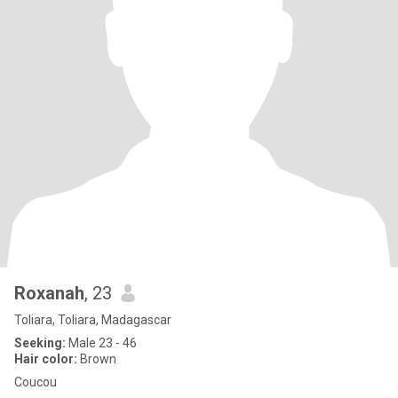
Roxanah
, 23
Toliara, Toliara, Madagascar
Seeking:
Male 23 - 46
Hair color:
Brown
Coucou