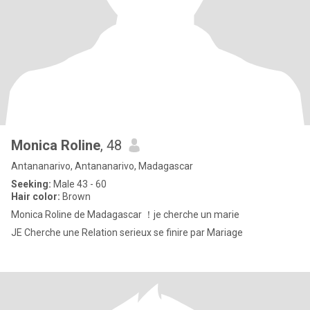
Monica Roline
, 48
Antananarivo, Antananarivo, Madagascar
Seeking:
Male 43 - 60
Hair color:
Brown
Monica Roline de Madagascar ！je cherche un marie
JE Cherche une Relation serieux se finire par Mariage