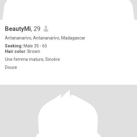
BeautyMi
, 29
Antananarivo, Antananarivo, Madagascar
Seeking:
Male 35 - 65
Hair color:
Brown
Une femme mature, Sincère.
Douce