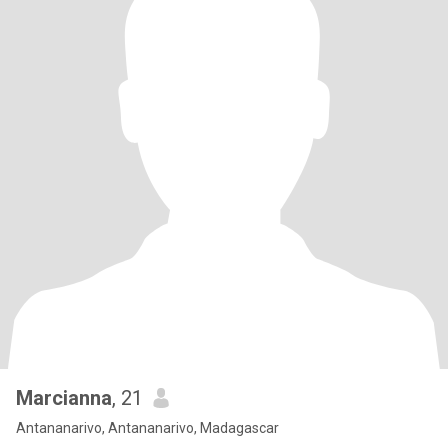
Marcianna
, 21
Antananarivo, Antananarivo, Madagascar