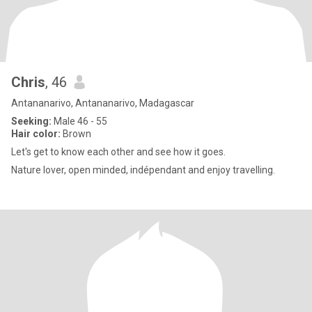
Chris
, 46
Antananarivo, Antananarivo, Madagascar
Seeking:
Male 46 - 55
Hair color:
Brown
Let's get to know each other and see how it goes.
Nature lover, open minded, indépendant and enjoy travelling.