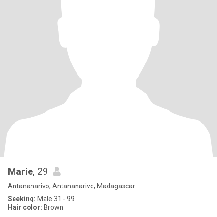
Marie
, 29
Antananarivo, Antananarivo, Madagascar
Seeking:
Male 31 - 99
Hair color:
Brown