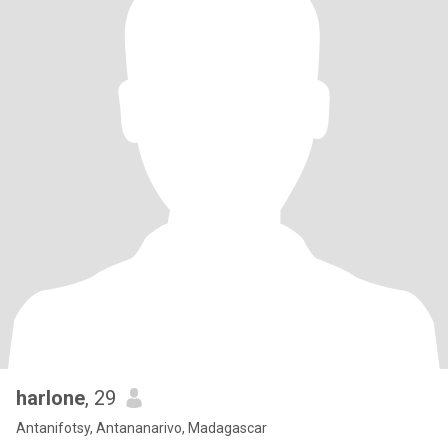
harlone
, 29
Antanifotsy, Antananarivo, Madagascar