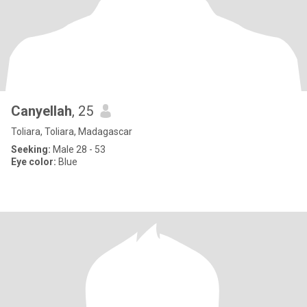
Canyellah
, 25
Toliara, Toliara, Madagascar
Seeking:
Male 28 - 53
Eye color:
Blue