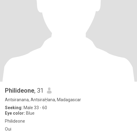
Philideone
, 31
Antsiranana, AntsiraḤana, Madagascar
Seeking:
Male 33 - 60
Eye color:
Blue
Philideone
Oui