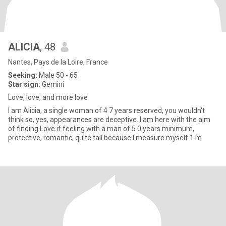
ALICIA
, 48
Nantes, Pays de la Loire, France
Seeking:
Male 50 - 65
Star sign:
Gemini
Love, love, and more love
I am Alicia, a single woman of 4 7 years reserved, you wouldn't
think so, yes, appearances are deceptive. I am here with the aim
of finding Love if feeling with a man of 5 0 years minimum,
protective, romantic, quite tall because I measure myself 1 m