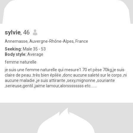
sylvie
, 46
Annemasse, Auvergne-Rhône-Alpes, France
Seeking:
Male 35 - 53
Body style:
Average
femme naturelle
je suis une femme naturelle qui mesure1.70 et pèse 70kg,je suis
claire de peau ,très bien épilée ,donc aucune saleté sur le corps ,ni
aucune maladie ,je suis attirante ,sexy,mignonne ,souriante
,serieuse,gentil ,jaime lamour,alorssssssss etc.......