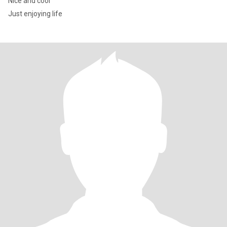
Nice and cool
Just enjoying life