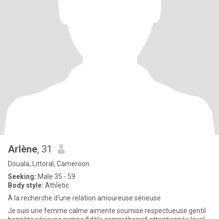
Arlène
, 31
Douala, Littoral, Cameroon
Seeking:
Male 35 - 59
Body style:
Athletic
À la recherche d'une relation amoureuse sérieuse
Je suis une femme calme aimente soumise respectueuse gentil