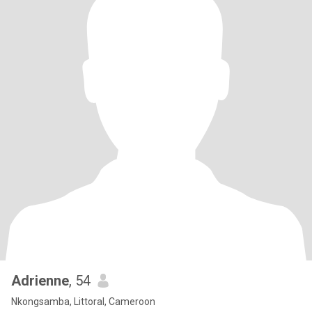
Adrienne
, 54
Nkongsamba, Littoral, Cameroon