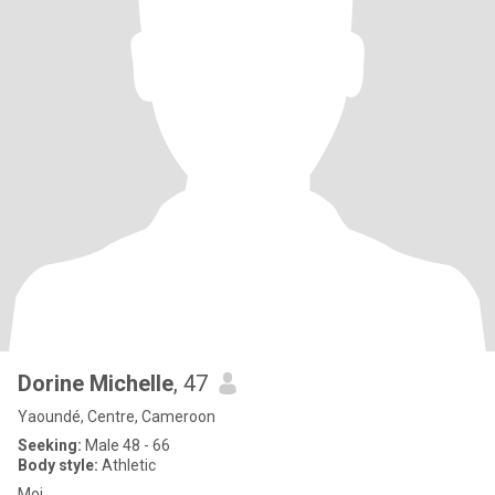
Dorine Michelle
, 47
Yaoundé, Centre, Cameroon
Seeking:
Male 48 - 66
Body style:
Athletic
Moi