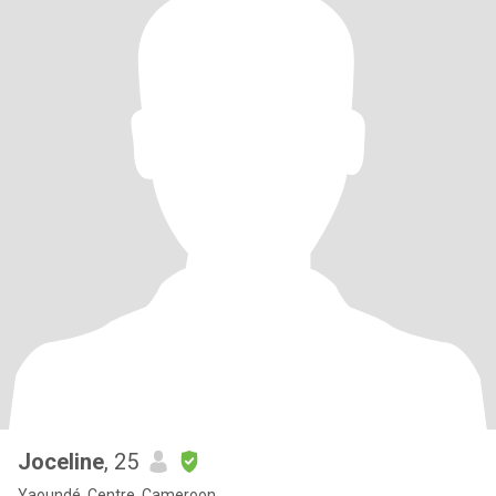
Joceline
, 25
Yaoundé, Centre, Cameroon