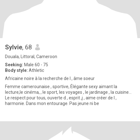
Sylvie
, 68
Douala, Littoral, Cameroon
Seeking:
Male 60 - 75
Body style:
Athletic
Africaine noire à la recherche de l , âme soeur
Femme camerounaise , sportive, Élégante sexy aimant la
lecture,le cinéma, , le sport, les voyages , le jardinage , la cuisine...
Le respect pour tous, ouverte d , esprit ,j , aime créer de l ,
harmonie. Dans mon entourage. Pas jeune ni be