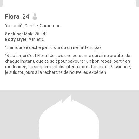
Flora
, 24
Yaoundé, Centre, Cameroon
Seeking:
Male 25 - 49
Body style:
Athletic
"L’amour se cache parfois là où on ne l’attend pas
"Salut, moi c’est Flora ! Je suis une personne qui aime profiter de
chaque instant, que ce soit pour savourer un bon repas, partir en
randonnée, ou simplement discuter autour d'un café. Passionné,
je suis toujours à la recherche de nouvelles expérien