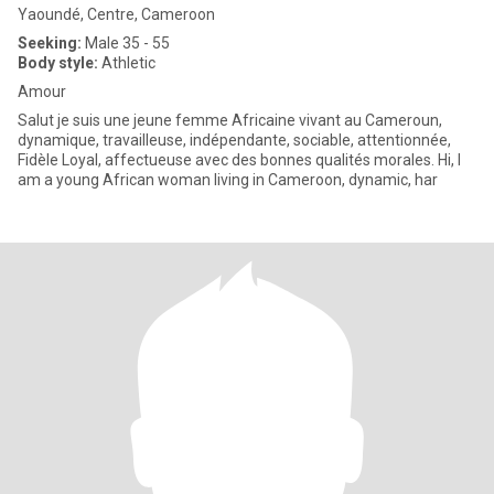
Yaoundé, Centre, Cameroon
Seeking:
Male 35 - 55
Body style:
Athletic
Amour
Salut je suis une jeune femme Africaine vivant au Cameroun,
dynamique, travailleuse, indépendante, sociable, attentionnée,
Fidèle Loyal, affectueuse avec des bonnes qualités morales. Hi, I
am a young African woman living in Cameroon, dynamic, har