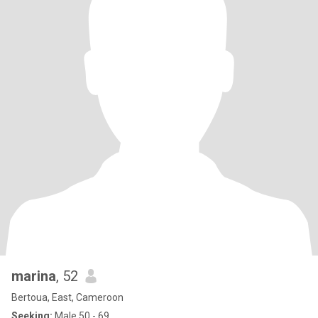
marina
, 52
Bertoua, East, Cameroon
Seeking:
Male 50 - 69