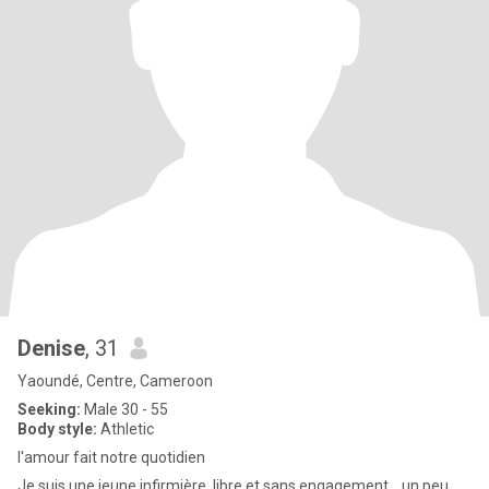
Denise
, 31
Yaoundé, Centre, Cameroon
Seeking:
Male 30 - 55
Body style:
Athletic
l'amour fait notre quotidien
Je suis une jeune infirmière, libre et sans engagement... un peu