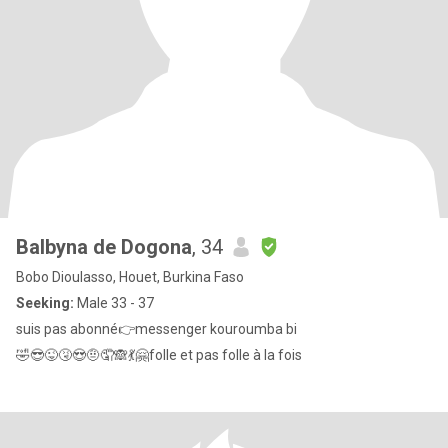
Balbyna de Dogona
, 34
Bobo Dioulasso, Houet, Burkina Faso
Seeking:
Male 33 - 37
suis pas abonné👉messenger kouroumba bi
🤣😎😜🤧😍🤨🤦🙈💃🤗folle et pas folle à la fois