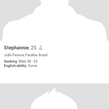
Stephannie
, 25
João Pessoa, Paraíba, Brazil
Seeking:
Male 28 - 53
English ability:
Some