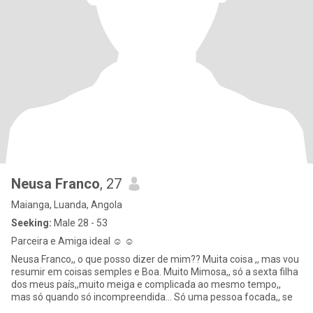
Neusa Franco
, 27
Maianga, Luanda, Angola
Seeking:
Male 28 - 53
Parceira e Amiga ideal ☺️ ☺️
Neusa Franco,, o que posso dizer de mim?? Muita coisa ,, mas vou
resumir em coisas semples e Boa. Muito Mimosa,, só a sexta filha
dos meus país,,muito meiga e complicada ao mesmo tempo,,
mas só quando só incompreendida... Só uma pessoa focada,, se