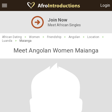
Login
Join Now
Meet African Singles
African Dating
>
Women
>
Friendship
>
Angolan
>
Location
>
Luanda
>
Maianga
Meet Angolan Women Maianga