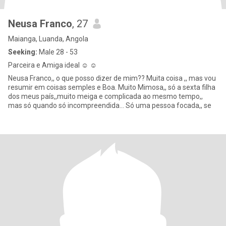
Neusa Franco
, 27
Maianga, Luanda, Angola
Seeking:
Male 28 - 53
Parceira e Amiga ideal ☺️ ☺️
Neusa Franco,, o que posso dizer de mim?? Muita coisa ,, mas vou
resumir em coisas semples e Boa. Muito Mimosa,, só a sexta filha
dos meus país,,muito meiga e complicada ao mesmo tempo,,
mas só quando só incompreendida... Só uma pessoa focada,, se