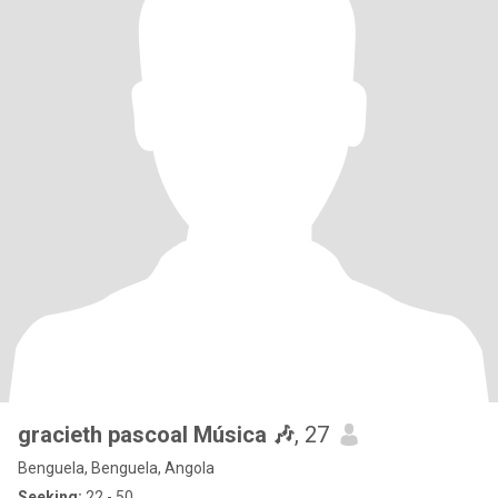
gracieth pascoal Música 🎶
, 27
Benguela, Benguela, Angola
Seeking:
22 - 50