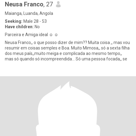
Neusa Franco
, 27
Maianga, Luanda, Angola
Seeking:
Male 28 - 53
Have children:
No
Parceira e Amiga ideal ☺️ ☺️
Neusa Franco,, o que posso dizer de mim?? Muita coisa ,, mas vou
resumir em coisas semples e Boa. Muito Mimosa,, só a sexta filha
dos meus país,,muito meiga e complicada ao mesmo tempo,,
mas só quando só incompreendida... Só uma pessoa focada,, se