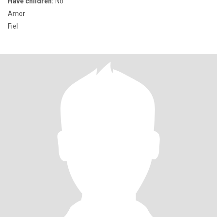
Have children:
No
Amor
Fiel