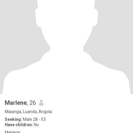
Marlene
, 26
Maianga, Luanda, Angola
Seeking:
Male 28 - 53
Have children:
No
Marlene