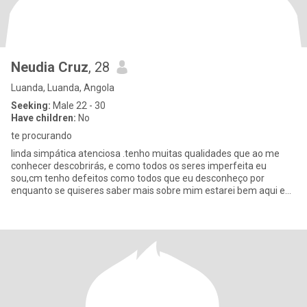
Neudia Cruz
, 28
Luanda, Luanda, Angola
Seeking:
Male 22 - 30
Have children:
No
te procurando
linda simpática atenciosa .tenho muitas qualidades que ao me
conhecer descobrirás, e como todos os seres imperfeita eu
sou,cm tenho defeitos como todos que eu desconheço por
enquanto se quiseres saber mais sobre mim estarei bem aqui e
disposta para r