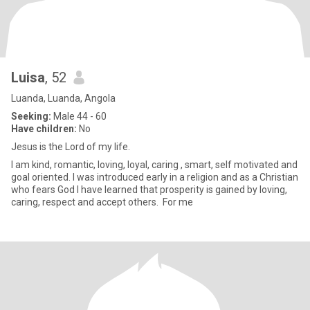
Luisa
, 52
Luanda, Luanda, Angola
Seeking:
Male 44 - 60
Have children:
No
Jesus is the Lord of my life.
I am kind, romantic, loving, loyal, caring , smart, self motivated and
goal oriented. I was introduced early in a religion and as a Christian
who fears God I have learned that prosperity is gained by loving,
caring, respect and accept others. For me