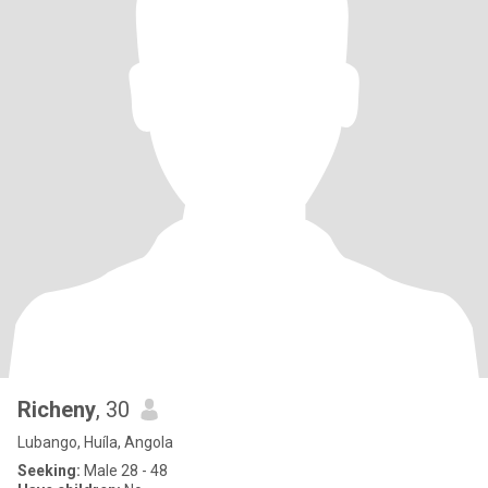
Richeny
, 30
Lubango, Huíla, Angola
Seeking:
Male 28 - 48