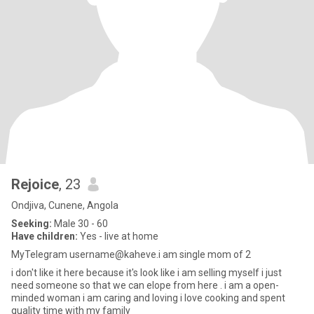
Rejoice
, 23
Ondjiva, Cunene, Angola
Seeking:
Male 30 - 60
Have children:
Yes - live at home
MyTelegram username@kaheve.i am single mom of 2
i don't like it here because it's look like i am selling myself i just
need someone so that we can elope from here . i am a open-
minded woman i am caring and loving i love cooking and spent
quality time with my family