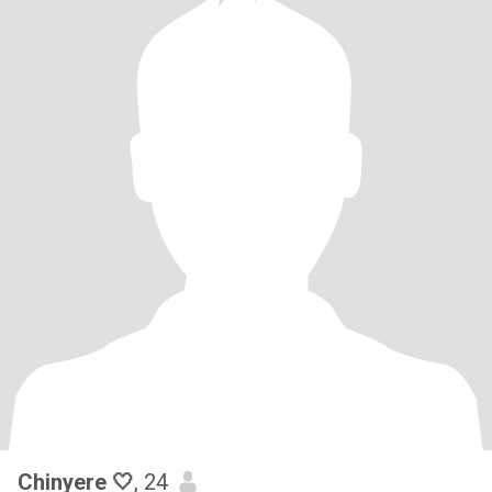
Chinyere 🤍
, 24