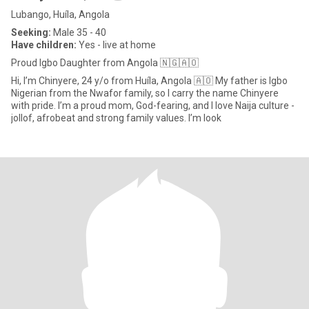
Lubango, Huíla, Angola
Seeking:
Male 35 - 40
Have children:
Yes - live at home
Proud Igbo Daughter from Angola 🇳🇬🇦🇴
Hi, I’m Chinyere, 24 y/o from Huíla, Angola 🇦🇴 My father is Igbo
Nigerian from the Nwafor family, so I carry the name Chinyere
with pride. I’m a proud mom, God-fearing, and I love Naija culture -
jollof, afrobeat and strong family values. I’m look