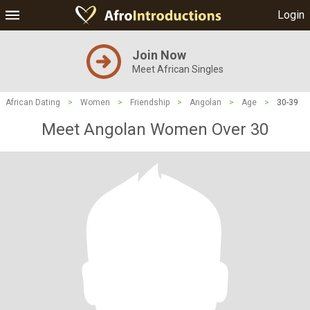
Login
Join Now
Meet African Singles
African Dating
>
Women
>
Friendship
>
Angolan
>
Age
>
30-39
Meet Angolan Women Over 30